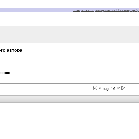
Возврат на страницу поиска Просмотр рубри
го автора
Кронин
page 1/1