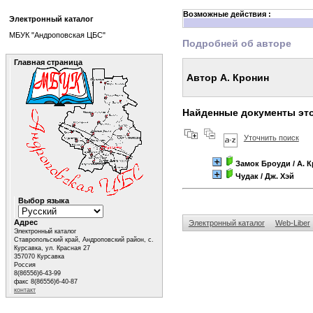
Возможные действия :
Электронный каталог
МБУК "Андроповская ЦБС"
Подробней об авторе
Главная страница
Автор А. Кронин
Найденные документы это
Уточнить поиск
Замок Броуди
/ А. 
Чудак
/ Дж. Хэй
Выбор языка
Адрес
Электронный каталог
Web-Liber
Электронный каталог
Ставропольский край, Андроповский район, с.
Курсавка, ул. Красная 27
357070 Курсавка
Россия
8(86556)6-43-99
факс 8(86556)6-40-87
контакт