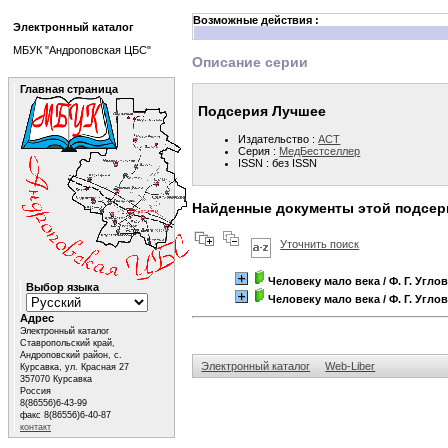
Возможные действия :
Электронный каталог
МБУК "Андроповская ЦБС"
Описание серии
Главная страница
Подсерия Лучшее
Издательство :
АСТ
Серия :
МедБестселлер
ISSN : без ISSN
Найденные документы этой подсер
Уточнить поиск
Человеку мало века
/ Ф. Г. Угло
Выбор языка
Человеку мало века
/ Ф. Г. Угло
Адрес
Электронный каталог
Ставропольский край,
Андроповский район, с.
Электронный каталог
Web-Liber
Курсавка, ул. Красная 27
357070 Курсавка
Россия
8(86556)6-43-99
факс 8(86556)6-40-87
контакт