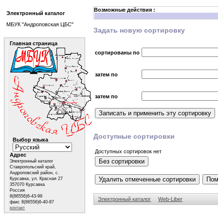
Возможные действия :
Электронный каталог
МБУК "Андроповская ЦБС"
Задать новую сортировку
Главная страница
сортированы по
затем по
затем по
Доступные сортировки
Выбор языка
Доступных сортировок нет
Адрес
Электронный каталог
Ставропольский край,
Андроповский район, с.
Курсавка, ул. Красная 27
357070 Курсавка
Россия
8(86556)6-43-99
Электронный каталог
Web-Liber
факс 8(86556)6-40-87
контакт