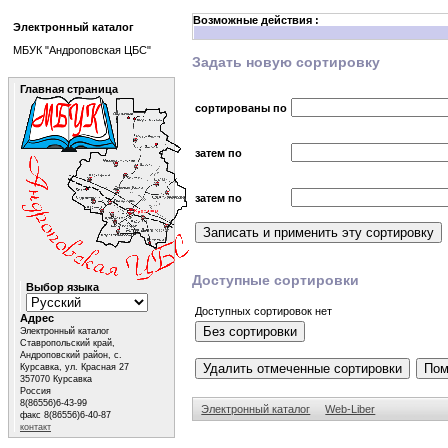
Возможные действия :
Электронный каталог
МБУК "Андроповская ЦБС"
Задать новую сортировку
Главная страница
сортированы по
затем по
затем по
Доступные сортировки
Выбор языка
Доступных сортировок нет
Адрес
Электронный каталог
Ставропольский край,
Андроповский район, с.
Курсавка, ул. Красная 27
357070 Курсавка
Россия
8(86556)6-43-99
Электронный каталог
Web-Liber
факс 8(86556)6-40-87
контакт