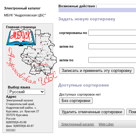
Возможные действия :
Электронный каталог
МБУК "Андроповская ЦБС"
Задать новую сортировку
Главная страница
сортированы по
затем по
затем по
Доступные сортировки
Выбор языка
Доступных сортировок нет
Адрес
Электронный каталог
Ставропольский край,
Андроповский район, с.
Курсавка, ул. Красная 27
357070 Курсавка
Россия
8(86556)6-43-99
Электронный каталог
Web-Liber
факс 8(86556)6-40-87
контакт