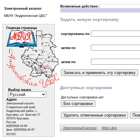
Возможные действия :
Электронный каталог
МБУК "Андроповская ЦБС"
Задать новую сортировку
Главная страница
сортированы по
затем по
затем по
Доступные сортировки
Выбор языка
Доступных сортировок нет
Адрес
Электронный каталог
Ставропольский край,
Андроповский район, с.
Курсавка, ул. Красная 27
357070 Курсавка
Россия
8(86556)6-43-99
Электронный каталог
Web-Liber
факс 8(86556)6-40-87
контакт