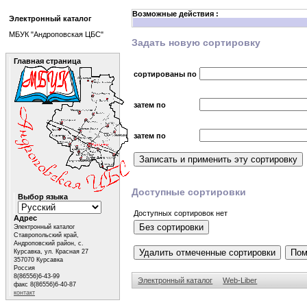
Возможные действия :
Электронный каталог
МБУК "Андроповская ЦБС"
Задать новую сортировку
Главная страница
сортированы по
затем по
затем по
Доступные сортировки
Выбор языка
Доступных сортировок нет
Адрес
Электронный каталог
Ставропольский край,
Андроповский район, с.
Курсавка, ул. Красная 27
357070 Курсавка
Россия
8(86556)6-43-99
Электронный каталог
Web-Liber
факс 8(86556)6-40-87
контакт