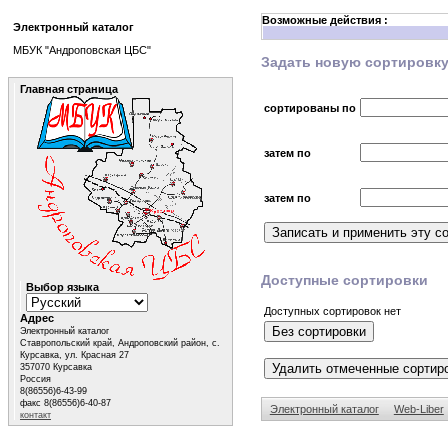
Возможные действия :
Электронный каталог
МБУК "Андроповская ЦБС"
Задать новую сортировк
Главная страница
сортированы по
затем по
затем по
Доступные сортировки
Выбор языка
Доступных сортировок нет
Адрес
Электронный каталог
Ставропольский край, Андроповский район, с.
Курсавка, ул. Красная 27
357070 Курсавка
Россия
8(86556)6-43-99
факс 8(86556)6-40-87
Электронный каталог
Web-Liber
контакт