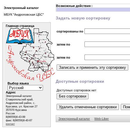
Возможные действия :
Электронный каталог
МБУК "Андроповская ЦБС"
Задать новую сортировку
Главная страница
сортированы по
затем по
затем по
Доступные сортировки
Выбор языка
Доступных сортировок нет
Адрес
Электронный каталог
Ставропольский край,
Андроповский район, с.
Курсавка, ул. Красная 27
357070 Курсавка
Россия
8(86556)6-43-99
Электронный каталог
Web-Liber
факс 8(86556)6-40-87
контакт