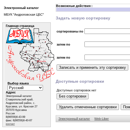
Возможные действия :
Электронный каталог
МБУК "Андроповская ЦБС"
Задать новую сортировку
Главная страница
сортированы по
затем по
затем по
Доступные сортировки
Выбор языка
Доступных сортировок нет
Адрес
Электронный каталог
Ставропольский край,
Андроповский район, с.
Курсавка, ул. Красная 27
357070 Курсавка
Россия
8(86556)6-43-99
Электронный каталог
Web-Liber
факс 8(86556)6-40-87
контакт