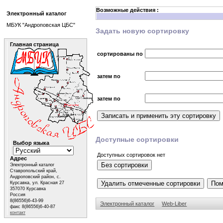
Возможные действия :
Электронный каталог
МБУК "Андроповская ЦБС"
Задать новую сортировку
Главная страница
сортированы по
затем по
затем по
Доступные сортировки
Выбор языка
Доступных сортировок нет
Адрес
Электронный каталог
Ставропольский край,
Андроповский район, с.
Курсавка, ул. Красная 27
357070 Курсавка
Россия
8(86556)6-43-99
Электронный каталог
Web-Liber
факс 8(86556)6-40-87
контакт