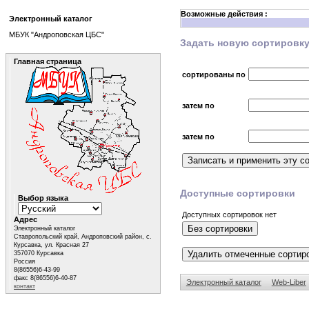
Возможные действия :
Электронный каталог
МБУК "Андроповская ЦБС"
Задать новую сортировк
Главная страница
сортированы по
затем по
затем по
Доступные сортировки
Выбор языка
Доступных сортировок нет
Адрес
Электронный каталог
Ставропольский край, Андроповский район, с.
Курсавка, ул. Красная 27
357070 Курсавка
Россия
8(86556)6-43-99
факс 8(86556)6-40-87
Электронный каталог
Web-Liber
контакт