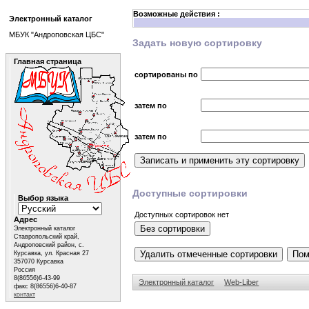
Возможные действия :
Электронный каталог
МБУК "Андроповская ЦБС"
Задать новую сортировку
Главная страница
сортированы по
затем по
затем по
Доступные сортировки
Выбор языка
Доступных сортировок нет
Адрес
Электронный каталог
Ставропольский край,
Андроповский район, с.
Курсавка, ул. Красная 27
357070 Курсавка
Россия
8(86556)6-43-99
Электронный каталог
Web-Liber
факс 8(86556)6-40-87
контакт