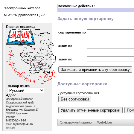
Возможные действия :
Электронный каталог
МБУК "Андроповская ЦБС"
Задать новую сортировку
Главная страница
сортированы по
затем по
затем по
Доступные сортировки
Выбор языка
Доступных сортировок нет
Адрес
Электронный каталог
Ставропольский край,
Андроповский район, с.
Курсавка, ул. Красная 27
357070 Курсавка
Россия
8(86556)6-43-99
Электронный каталог
Web-Liber
факс 8(86556)6-40-87
контакт