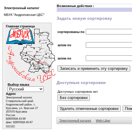
Возможные действия :
Электронный каталог
МБУК "Андроповская ЦБС"
Задать новую сортировку
Главная страница
сортированы по
затем по
затем по
Доступные сортировки
Выбор языка
Доступных сортировок нет
Адрес
Электронный каталог
Ставропольский край,
Андроповский район, с.
Курсавка, ул. Красная 27
357070 Курсавка
Россия
8(86556)6-43-99
Электронный каталог
Web-Liber
факс 8(86556)6-40-87
контакт