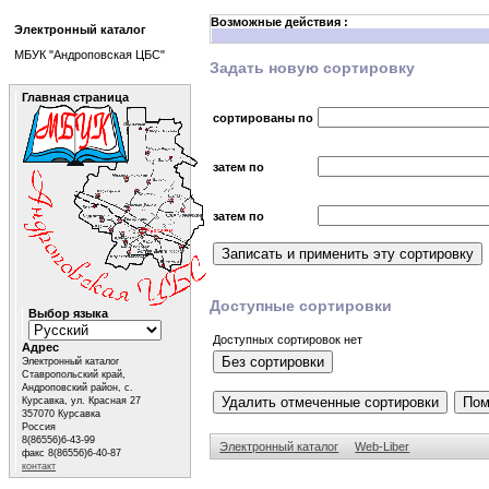
Возможные действия :
Электронный каталог
МБУК "Андроповская ЦБС"
Задать новую сортировку
Главная страница
сортированы по
затем по
затем по
Доступные сортировки
Выбор языка
Доступных сортировок нет
Адрес
Электронный каталог
Ставропольский край,
Андроповский район, с.
Курсавка, ул. Красная 27
357070 Курсавка
Россия
8(86556)6-43-99
Электронный каталог
Web-Liber
факс 8(86556)6-40-87
контакт