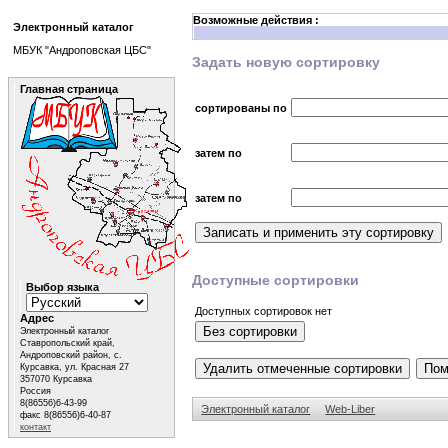
Возможные действия :
Электронный каталог
МБУК "Андроповская ЦБС"
Задать новую сортировку
Главная страница
сортированы по
затем по
затем по
Доступные сортировки
Выбор языка
Доступных сортировок нет
Адрес
Электронный каталог
Ставропольский край,
Андроповский район, с.
Курсавка, ул. Красная 27
357070 Курсавка
Россия
8(86556)6-43-99
Электронный каталог
Web-Liber
факс 8(86556)6-40-87
контакт