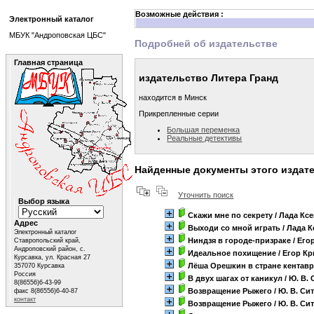
Возможные действия :
Электронный каталог
МБУК "Андроповская ЦБС"
Подробней об издательстве
Главная страница
издательство Литера Гранд
находится в Минск
Прикрепленные серии
Большая переменка
Реальные детективы
Найденные документы этого издат
Уточнить поиск
Выбор языка
Скажи мне по секрету
/ Лада Кс
Адрес
Выходи со мной играть
/ Лада 
Электронный каталог
Ниндзя в городе-призраке
/ Его
Ставропольский край,
Андроповский район, с.
Идеальное похищение
/ Егор К
Курсавка, ул. Красная 27
Лёша Орешкин в стране кентав
357070 Курсавка
Россия
В двух шагах от каникул
/ Ю. В.
8(86556)6-43-99
Возвращение Рыжего
/ Ю. В. Си
факс 8(86556)6-40-87
контакт
Возвращение Рыжего
/ Ю. В. Си