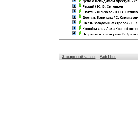
Дело о невидимом преступнике
Рыжий
/ Ю. В. Ситников
Скитания Рыжего
/ Ю. В. Ситник
Достать Капитана
/ С. Климкови
Шесть загадочных стрелок
/ С. 
Коробка зла
/ Лада Ксенофонто
Незряшные каникулы
/ В. Гринё
Электронный каталог
Web-Liber