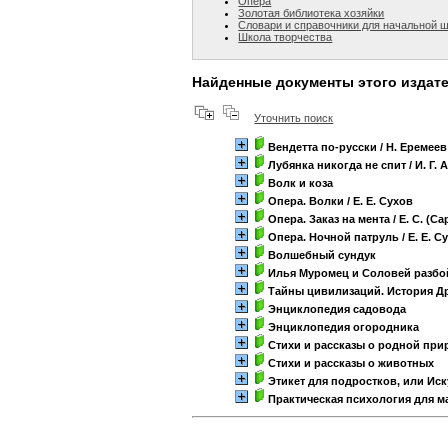
Опера
Золотая библиотека хозяйки
Словари и справочники для начальной 
Школа творчества
Найденные документы этого издат
Уточнить поиск
Вендетта по-русски
/ Н. Еремеев
Лубянка никогда не спит
/ И. Г.
Волк и коза
Опера. Волки
/ Е. Е. Сухов
Опера. Заказ на мента
/ Е. С. (С
Опера. Ночной патруль
/ Е. Е. С
Волшебный сундук
Илья Муромец и Соловей разбо
Тайны цивилизаций. История Д
Энциклопедия садовода
Энциклопедия огородника
Стихи и рассказы о родной при
Стихи и рассказы о животных
Этикет для подростков, или Иск
Практическая психология для м