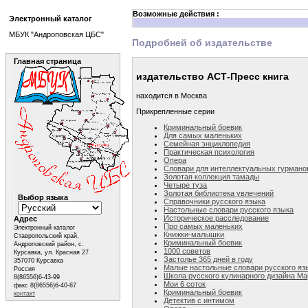
Возможные действия :
Электронный каталог
МБУК "Андроповская ЦБС"
Подробней об издательстве
Главная страница
издательство АСТ-Пресс книга
находится в Москва
Прикрепленные серии
Криминальный боевик
Для самых маленьких
Семейная энциклопедия
Практическая психология
Опера
Словари для интеллектуальных гурмано
Золотая коллекция тамады
Четыре туза
Золотая библиотека увлечений
Выбор языка
Справочники русского языка
Настольные словари русского языка
Историческое расследование
Адрес
Про самых маленьких
Электронный каталог
Книжки-малышки
Ставропольский край,
Криминальный боевик
Андроповский район, с.
1000 советов
Курсавка, ул. Красная 27
Застолье 365 дней в году
357070 Курсавка
Малые настольные словари русского яз
Россия
Школа русского кулинарного дизайна М
8(86556)6-43-99
Мои 6 соток
факс 8(86556)6-40-87
Криминальный боевик
контакт
Детектив с интимом