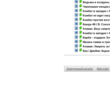
Ведьмы и колдуны.
Черепашки-ниндзя 
Комбат в западне
/ 
Комбат не ждет наг
Комбат против волч
Банда–96
/ В. Соко
Атаман. Вкус смерт
Комбат в западне
/ 
Барби - подарок Э
Мишки-гамми и пре
Атаман: Умереть за
Ева
/ Джеймс Хедли
Электронный каталог
Web-Liber