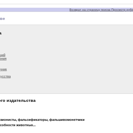
Возврат на страницу поиска Просмотр рубри
тве
а
аций
ения
чник
кусства
го издательства
юзионисты, фальсификаторы, фальшивомонетчики
собности животных...