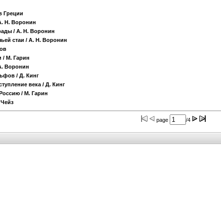
в Греции
А. Н. Воронин
рады
/ А. Н. Воронин
ьей стаи
/ А. Н. Воронин
лов
и
/ М. Гарин
А. Воронин
льфов
/ Д. Кинг
ступление века
/ Д. Кинг
 Россию
/ М. Гарин
 Чейз
page
/4