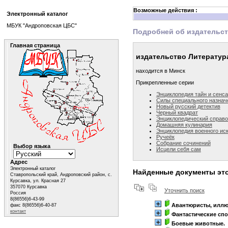
Возможные действия :
Электронный каталог
МБУК "Андроповская ЦБС"
Подробней об издательс
Главная страница
издательство Литератур
находится в Минск
Прикрепленные серии
Энциклопедия тайн и сенс
Силы специального назнач
Новый русский детектив
Черный квадрат
Энциклопедический справо
Домашняя кулинария
Энциклопедия военного ис
Ручеёк
Собрание сочинений
Выбор языка
Исцели себя сам
Адрес
Электронный каталог
Найденные документы это
Ставропольский край, Андроповский район, с.
Курсавка, ул. Красная 27
357070 Курсавка
Уточнить поиск
Россия
8(86556)6-43-99
Авантюристы, илл
факс 8(86556)6-40-87
контакт
Фантастические спо
Боевые животные.