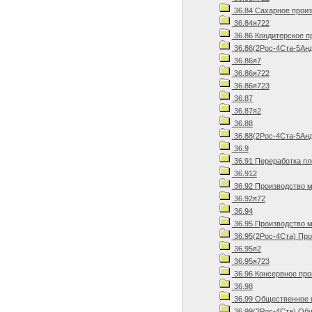
36.84 Сахарное прои
36.84я722
36.86 Кондитерское п
36.86(2Рос-4Ста-5Ан
36.86я7
36.86я722
36.86я723
36.87
36.87я2
36.88
36.88(2Рос-4Ста-5Анд
36.9
36.91 Переработка пл
36.912
36.92 Производство м
36.92я72
36.94
36.95 Производство м
36.95(2Рос-4Ста) Про
36.95я2
36.95я723
36.96 Консервное про
36.98
36.99 Общественное 
36.99(2Рос-4Ста) Общ