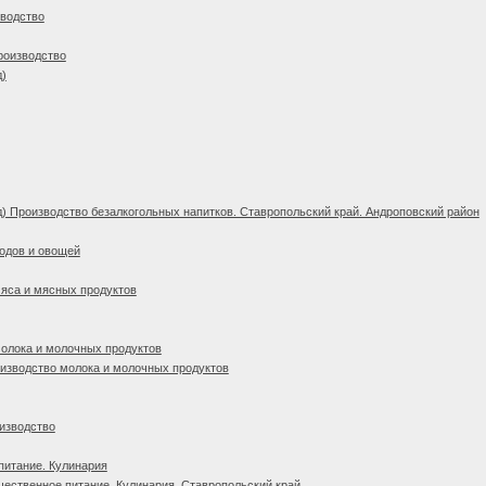
зводство
роизводство
д)
) Производство безалкогольных напитков. Ставропольский край. Андроповский район
одов и овощей
яса и мясных продуктов
олока и молочных продуктов
изводство молока и молочных продуктов
изводство
питание. Кулинария
ественное питание. Кулинария. Ставропольский край