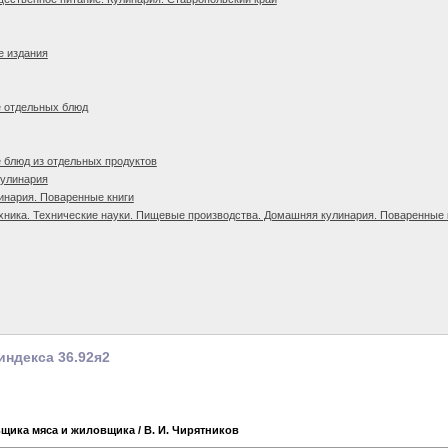
е издания
е отдельных блюд
 блюд из отдельных продуктов
кулинария
инария. Поваренные книги
хника. Технические науки. Пищевые производства. Домашняя кулинария. Поваренные к
индекса 36.92я2
щика мяса и жиловщика
/ В. И. Чирятников