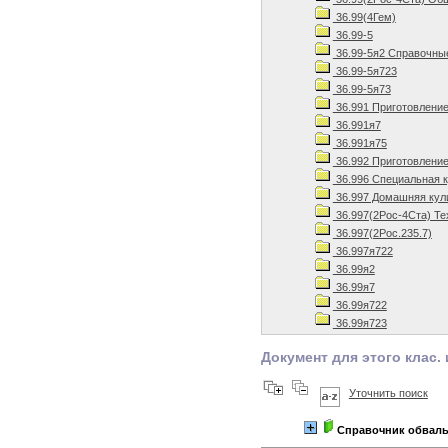
36.99(4Гем)
36.99-5
36.99-5я2 Справочны
36.99-5я723
36.99-5я73
36.991 Приготовлени
36.991я7
36.991я75
36.992 Приготовление
36.996 Специальная 
36.997 Домашняя кул
36.997(2Рос-4Ста) Те
36.997(2Рос.235.7)
36.997я722
36.99я2
36.99я7
36.99я722
36.99я723
Документ для этого клас. 
Уточнить поиск
Справочник обваль