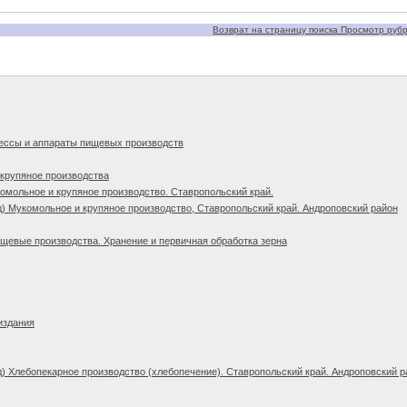
Возврат на страницу поиска Просмотр рубри
ессы и аппараты пищевых производств
крупяное производства
омольное и крупяное производство. Ставропольский край.
) Мукомольное и крупяное производство, Ставропольский край. Андроповский район
щевые производства. Хранение и первичная обработка зерна
издания
) Хлебопекарное производство (хлебопечение). Ставропольский край. Андроповский р