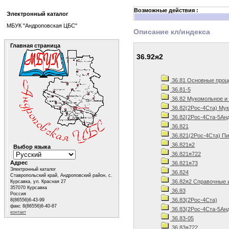
Возможные действия :
Электронный каталог
МБУК "Андроповская ЦБС"
Описание кл/индекса
Главная страница
36.92я2
36.81 Основные проц
36.81-5
36.82 Мукомольное и 
36.82(2Рос-4Ста) Мук
36.82(2Рос-4Ста-5Анд
36.821
36.821(2Рос-4Ста) Пи
36.821я2
Выбор языка
36.821я722
Адрес
36.821я73
Электронный каталог
36.824
Ставропольский край, Андроповский район, с.
36.82я2 Справочные 
Курсавка, ул. Красная 27
357070 Курсавка
36.83
Россия
36.83(2Рос-4Ста)
8(86556)6-43-99
факс 8(86556)6-40-87
36.83(2Рос-4Ста-5Анд
контакт
36.83-05
36.83я722