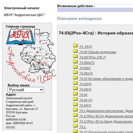
Возможные действия :
Электронный каталог
МБУК "Андроповская ЦБС"
Описание кл/индекса
Главная страница
74.03(2Рос-4Ста) : История образ
74. 04(2)
74.00 Общая педагогика
74.00(2Рос.235.7)
74.000я73
74.00я7
74.00я73
74.03 История образования и педа
74.03(0)
Выбор языка
74.03(2)
Адрес
74.04
Электронный каталог
74.04 (2)
Ставропольский край,
74.04(2)
Андроповский район, с.
Курсавка, ул. Красная 27
74.1 Дошкольное воспитание. Дошк
357070 Курсавка
74.1(2Рос-4Ста) Дощкольное воспи
Россия
8(86556)6-43-99
74.1(2Рос-4Ста-5Анд) Дошкольное 
факс 8(86556)6-40-87
74.1.
контакт
74.10 Дошкольная педагогика (теор