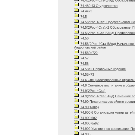
74.4(2Рос-4Ста-5Анд) Образование
74.480.43 Студенчество
74.4я73
74.5
74.5(2Рос-4Ста) Профессиональное
74.5(2Рос-4Ста)я2 Образование. П
74.5(2Рос-4Ста-5Анд) Профессиона
74.56
74.56(2Рос-4Ста-5Анд) Начальное
Андроповский район
74.560я722
74.57
74.58
74.58я2 Справочные издания
74.58я73
74.6 Специализированные отрасли 
74.9 Семейное воспитание и образ
74.9(2Рос-4Ста)
74.9(2Рос-4Ста-5Анд) Семейное во
74.90 Педагогика семейного воспи
74.90(4Фра)
74.900.6 Организация жизни детей
74.900.6я2
74.900.6я92
74.902 Умственное воспитание. П
74.905