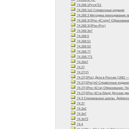
74.268.1Руся721
74.268.1я2 Справочные издания
74.268.3 Методика преподавания л
74.268.3(2Рос-4Ста)я7 Образовани
74.268.3(2Рос=Рус)
74.268.3я7
74.268.5
74.268.51
74.268.53
74.268.77
74.268.771
74.26я7
74.27
74.27(2)
74.27(2Рос) Дети в России (1992 —
74.27(2Рос)я2 Справочные издани
74.27(2Рос-4Ста) Образование. Пед
74.27(2Рос-4Ста-5Анд) Детские дв
74.3 Специальные школы. Дефектол
74.37
74.3я2
74.3я7
74.3я73
74.4