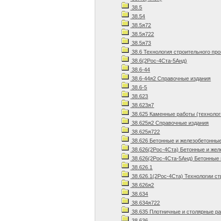
38.5
38.54
38.5я72
38.5я722
38.5я73
38.6 Технология строительного пр
38.6(2Рос-4Ста-5Анд)
38.6-44
38.6-44я2 Справочные издания
38.6-5
38.623
38.623я7
38.625 Каменные работы (технолог
38.625я2 Справочные издания
38.625я722
38.626 Бетонные и железобетонны
38.626(2Рос-4Ста) Бетонные и же
38.626(2Рос-4Ста-5Анд) Бетонные 
38.626.1
38.626.1(2Рос-4Ста) Технологии ст
38.626я2
38.634
38.634я722
38.635 Плотничные и столярные р
38.636