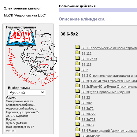
Возможные действия :
Электронный каталог
МБУК "Андроповская ЦБС"
Описание кл/индекса
Главная страница
38.6-5я2
38.1 Теоретические основы строит
38.112
38.112я73
38.113
38.2
38.3 Строительные материалы и и
38.3(2Рос-4Ста) Строительные мат
38.3(2Рос-4Ста-5Анд) Строительны
Выбор языка
38.3(3)я2 Справочные издания
Адрес
38.33
Электронный каталог
38.3я2
Ставропольский край,
38.3я72
Андроповский район, с.
Курсавка, ул. Красная 27
38.3я722
357070 Курсавка
38.3я723
Россия
8(86556)6-43-99
38.3я73
факс 8(86556)6-40-87
38.4 Части зданий (архитектурные 
контакт
38.46(4Исп)