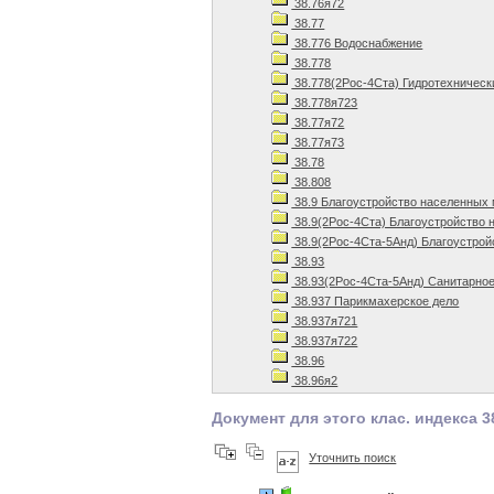
38.76я72
38.77
38.776 Водоснабжение
38.778
38.778(2Рос-4Ста) Гидротехническ
38.778я723
38.77я72
38.77я73
38.78
38.808
38.9 Благоустройство населенных
38.9(2Рос-4Ста) Благоустройство 
38.9(2Рос-4Ста-5Анд) Благоустрой
38.93
38.93(2Рос-4Ста-5Анд) Санитарное
38.937 Парикмахерское дело
38.937я721
38.937я722
38.96
38.96я2
Документ для этого клас. индекса 3
Уточнить поиск