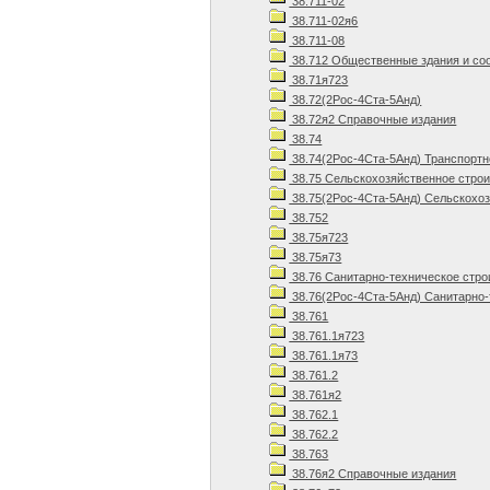
38.711-02
38.711-02я6
38.711-08
38.712 Общественные здания и со
38.71я723
38.72(2Рос-4Ста-5Анд)
38.72я2 Справочные издания
38.74
38.74(2Рос-4Ста-5Анд) Транспортн
38.75 Сельскохозяйственное стро
38.75(2Рос-4Ста-5Анд) Сельскохоз
38.752
38.75я723
38.75я73
38.76 Санитарно-техническое стро
38.76(2Рос-4Ста-5Анд) Санитарно-
38.761
38.761.1я723
38.761.1я73
38.761.2
38.761я2
38.762.1
38.762.2
38.763
38.76я2 Справочные издания