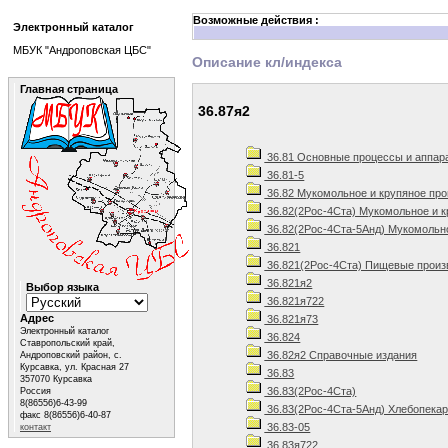
Возможные действия :
Электронный каталог
МБУК "Андроповская ЦБС"
Описание кл/индекса
Главная страница
36.87я2
36.81 Основные процессы и аппар
36.81-5
36.82 Мукомольное и крупяное про
36.82(2Рос-4Ста) Мукомольное и к
36.82(2Рос-4Ста-5Анд) Мукомольно
36.821
36.821(2Рос-4Ста) Пищевые произв
36.821я2
Выбор языка
36.821я722
Адрес
36.821я73
Электронный каталог
36.824
Ставропольский край,
36.82я2 Справочные издания
Андроповский район, с.
Курсавка, ул. Красная 27
36.83
357070 Курсавка
36.83(2Рос-4Ста)
Россия
8(86556)6-43-99
36.83(2Рос-4Ста-5Анд) Хлебопекар
факс 8(86556)6-40-87
36.83-05
контакт
36.83я722