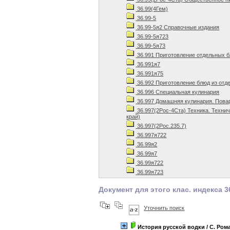
36.99(4Гем)
36.99-5
36.99-5я2 Справочные издания
36.99-5я723
36.99-5я73
36.991 Приготовление отдельных 
36.991я7
36.991я75
36.992 Приготовление блюд из отд
36.996 Специальная кулинария
36.997 Домашняя кулинария. Пова
36.997(2Рос-4Ста) Техника. Техни
край)
36.997(2Рос.235.7)
36.997я722
36.99я2
36.99я7
36.99я722
36.99я723
Документ для этого клас. индекса 3
Уточнить поиск
История русской водки
/ С. Ром