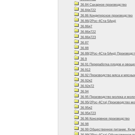
36.84 Сахарное производство
36.84я722
36.86 Кондитерское производство
36.86(2Рос-4Ста-5Анд)
36.86я7
36.86я722
36.86я723
36.87
36.88
36.88(2Рос-4Ста-5Анд) Производст
36.9
36.91 Переработка плодов и овоще
36.912
36.92 Производство мяса и мясных
36.92я2
36.92я72
36.94
36.95 Производство молока и моло
36.95(2Рос-4Ста) Производство мо
36.95я2
36.95я723
36.96 Консервное производство
36.98
36.99 Общественное питание. Кул
36.99(2Рос-4Ста) Общественное пи