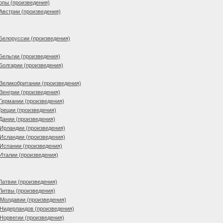
опы (произведения)
Австрии (произведения)
Белоруссии (произведения)
Бельгии (произведения)
Болгарии (произведения)
Великобритании (произведения)
Венгрии (произведения)
Германии (произведения)
Греции (произведения)
Дании (произведения)
Ирландии (произведения)
Исландии (произведения)
Испании (произведения)
Италии (произведения)
Латвии (произведения)
Литвы (произведения)
 Молдавии (произведения)
Нидерландов (произведения)
Норвегии (произведения)