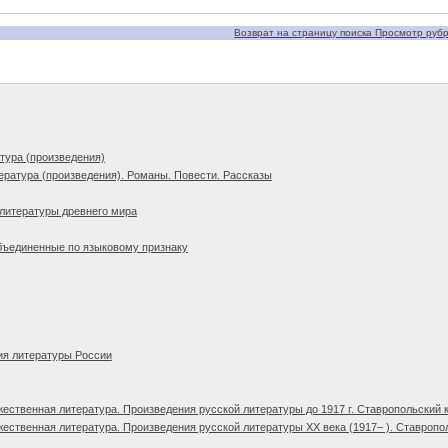
Возврат на страницу поиска Просмотр рубри
тура (произведения)
ература (произведения). Романы. Повести. Рассказы
литературы древнего мира
бъединенные по языковому признаку
ия литературы России
ественная литература. Произведения русской литературы до 1917 г. Ставропольский 
ественная литература. Произведения русской литературы XX века (1917– ). Ставропо