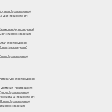
Израиля (произведения)
Индии (произведения)
Казахстана (произведения)
Киргизии (произведения)
Китая (произведения)
Кореи (произведения)
Ливии (произведения)
литература (произведения)
Туркмении (произведения)
Турции (произведения)
Узбекистана (произведения)
Японии (произведения)
ики (произведения)