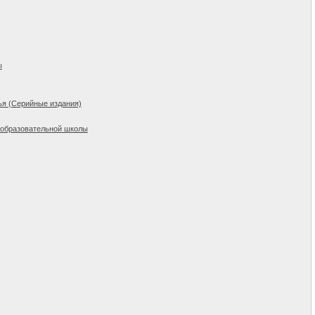
ы
ья (Серийные издания)
щеобразовательной школы