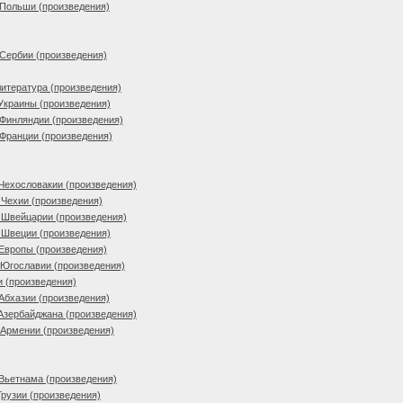
 Польши (произведения)
Сербии (произведения)
итература (произведения)
Украины (произведения)
Финляндии (произведения)
Франции (произведения)
Чехословакии (произведения)
Чехии (произведения)
 Швейцарии (произведения)
 Швеции (произведения)
Европы (произведения)
 Югославии (произведения)
и (произведения)
Абхазии (произведения)
Азербайджана (произведения)
 Армении (произведения)
Вьетнама (произведения)
Грузии (произведения)