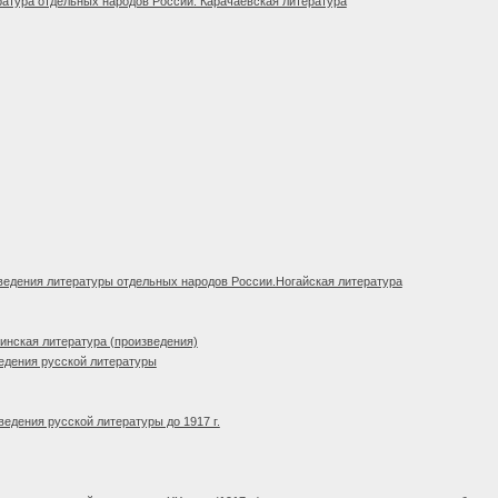
атура отдельных народов России. Карачаевская литература
едения литературы отдельных народов России.Ногайская литература
нская литература (произведения)
едения русской литературы
едения русской литературы до 1917 г.