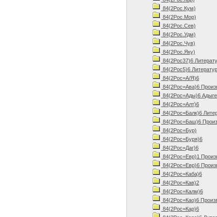
84(2Рос.Кум)
84(2Рос.Мор)
84(2Рос.Сев)
84(2Рос.Удм)
84(2Рос.Чув)
84(2Рос.Яку)
84(2Рос37)6 Литерату
84(2Рос5)6 Литератур
84(2Рос=А/Я)6
84(2Рос=Ава)6 Произ
84(2Рос=Ады)6 Адыгей
84(2Рос=Алт)6
84(2Рос=Балк)6 Литер
84(2Рос=Баш)6 Произ
84(2Рос=Бур)
84(2Рос=Буря)6
84(2Рос=Даг)6
84(2Рос=Евр)1 Произ
84(2Рос=Евр)6 Произ
84(2Рос=Каба)6
84(2Рос=Кав)2
84(2Рос=Калм)6
84(2Рос=Као)6 Произв
84(2Рос=Кар)6