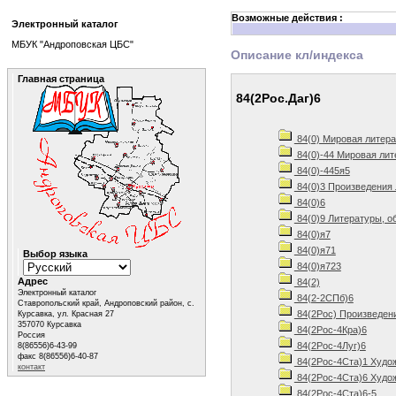
Возможные действия :
Электронный каталог
МБУК "Андроповская ЦБС"
Описание кл/индекса
Главная страница
84(2Рос.Даг)6
84(0) Мировая литера
84(0)-44 Мировая лит
84(0)-445я5
84(0)3 Произведения 
84(0)6
84(0)9 Литературы, о
84(0)я7
84(0)я71
Выбор языка
84(0)я723
Адрес
84(2)
Электронный каталог
84(2-2СПб)6
Ставропольский край, Андроповский район, с.
84(2Рос) Произведен
Курсавка, ул. Красная 27
357070 Курсавка
84(2Рос-4Кра)6
Россия
84(2Рос-4Луг)6
8(86556)6-43-99
факс 8(86556)6-40-87
84(2Рос-4Ста)1 Худож
контакт
84(2Рос-4Ста)6 Худож
84(2Рос-4Ста)6-5