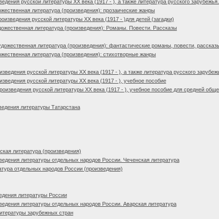
дения русской литературы XX века (1917 - ), а также литература русского зарубежья.
жественная литература (произведения): прозаические жанры
изведения русской литературы XX века (1917 - )для детей (загадки)
ожественная литература (произведения): Романы. Повести. Рассказы
дожественная литература (произведения): фантастические романы, повести, рассказ
жественная литература (произведения): стихотворные жанры
зведения русской литературы XX века (1917 - ), а также литература русского зарубеж
зведения русской литературы XX века (1917 - ), учебное пособие
оизведения русской литературы XX века (1917 - ), учебное пособие для средней об
ведения литературы Татарстана
кая литература (произведения)
едения литературы отдельных народов России. Чеченская литература
тура отдельных народов России (произведения)
едения литературы России
едения литературы отдельных народов России. Аварская литература
литературы зарубежных стран