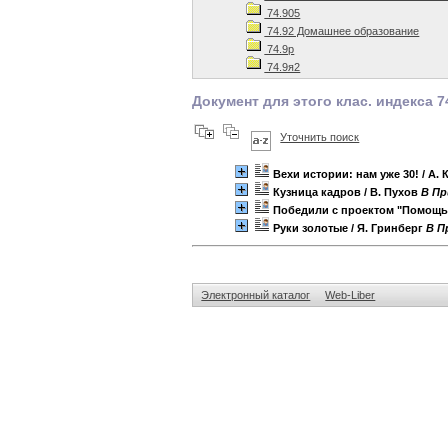
74.905
74.92 Домашнее образование
74.9р
74.9я2
Документ для этого клас. индекса 7
Уточнить поиск
Вехи истории: нам уже 30!
/ А.
Кузница кадров
/ В. Пухов
B Пр
Победили с проектом "Помощь
Руки золотые
/ Я. Гринберг
B П
Электронный каталог
Web-Liber