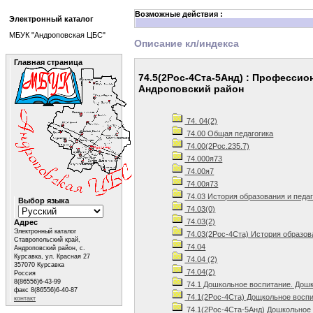
Возможные действия :
Электронный каталог
МБУК "Андроповская ЦБС"
Описание кл/индекса
Главная страница
74.5(2Рос-4Ста-5Анд) : Професси
Андроповский район
74. 04(2)
74.00 Общая педагогика
74.00(2Рос.235.7)
74.000я73
74.00я7
74.00я73
74.03 История образования и педа
Выбор языка
74.03(0)
74.03(2)
Адрес
Электронный каталог
74.03(2Рос-4Ста) История образов
Ставропольский край,
74.04
Андроповский район, с.
Курсавка, ул. Красная 27
74.04 (2)
357070 Курсавка
74.04(2)
Россия
8(86556)6-43-99
74.1 Дошкольное воспитание. Дошк
факс 8(86556)6-40-87
74.1(2Рос-4Ста) Дощкольное воспи
контакт
74.1(2Рос-4Ста-5Анд) Дошкольное 