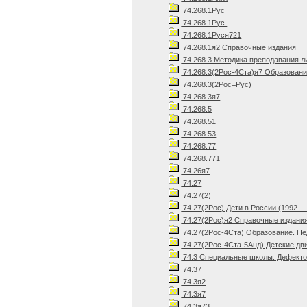
74.268.1Рус
74.268.1Рус.
74.268.1Руся721
74.268.1я2 Справочные издания
74.268.3 Методика преподавания л
74.268.3(2Рос-4Ста)я7 Образовани
74.268.3(2Рос=Рус)
74.268.3я7
74.268.5
74.268.51
74.268.53
74.268.77
74.268.771
74.26я7
74.27
74.27(2)
74.27(2Рос) Дети в России (1992 —
74.27(2Рос)я2 Справочные издани
74.27(2Рос-4Ста) Образование. Пед
74.27(2Рос-4Ста-5Анд) Детские дв
74.3 Специальные школы. Дефектол
74.37
74.3я2
74.3я7
74.3я73