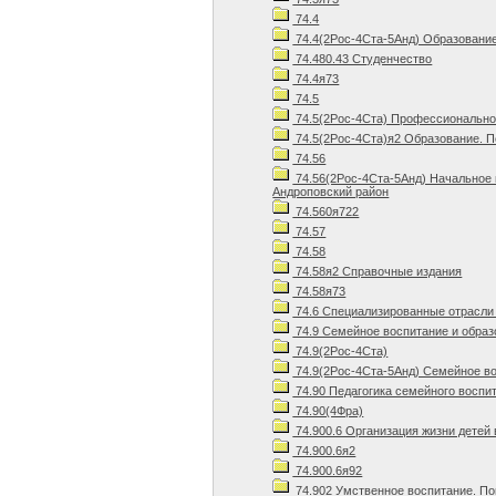
74.4
74.4(2Рос-4Ста-5Анд) Образование
74.480.43 Студенчество
74.4я73
74.5
74.5(2Рос-4Ста) Профессиональное
74.5(2Рос-4Ста)я2 Образование. П
74.56
74.56(2Рос-4Ста-5Анд) Начальное
Андроповский район
74.560я722
74.57
74.58
74.58я2 Справочные издания
74.58я73
74.6 Специализированные отрасли 
74.9 Семейное воспитание и образ
74.9(2Рос-4Ста)
74.9(2Рос-4Ста-5Анд) Семейное во
74.90 Педагогика семейного воспи
74.90(4Фра)
74.900.6 Организация жизни детей
74.900.6я2
74.900.6я92
74.902 Умственное воспитание. П