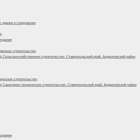
 здания и сооружения
д)
издания
венное строительство
) Сельскохозяйственное строительство. Ставропольский край. Андроповский район
ическое строительство
) Санитарно-техническое строительство. Ставропольский край. Андроповский район
издания