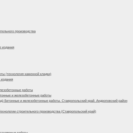
ительного производства
е издания
ты (технология каменной кладки)
 издания
елезобетонные работы
тонные и железобетонные работы
д) Бетонные и железобетонные работы. Ставропольский край. Андроповский район
Технологии строительного производства (Ставропольский край)
 столярные работы