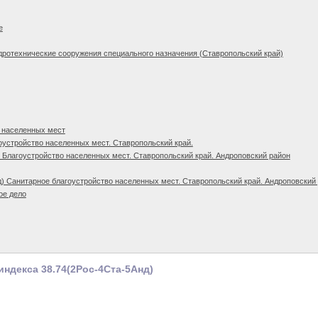
е
дротехнические сооружения специального назначения (Ставропольский край)
 населенных мест
оустройство населенных мест. Ставропольский край.
 Благоустройство населенных мест. Ставропольский край. Андроповский район
) Санитарное благоустройство населенных мест. Ставропольский край. Андроповский
ое дело
индекса 38.74(2Рос-4Ста-5Анд)