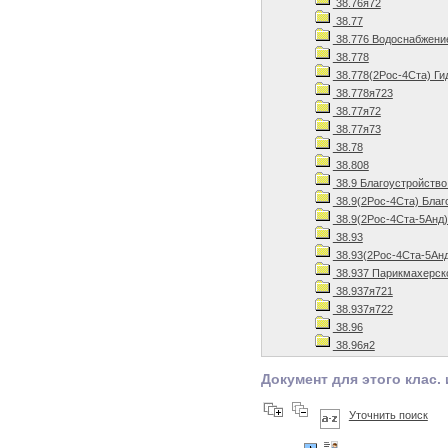
38.76я72
38.77
38.776 Водоснабжени
38.778
38.778(2Рос-4Ста) Ги
38.778я723
38.77я72
38.77я73
38.78
38.808
38.9 Благоустройство
38.9(2Рос-4Ста) Благ
38.9(2Рос-4Ста-5Анд)
38.93
38.93(2Рос-4Ста-5Анд
38.937 Парикмахерск
38.937я721
38.937я722
38.96
38.96я2
Документ для этого клас. 
Уточнить поиск