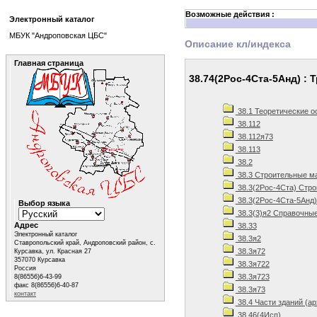
Возможные действия :
Электронный каталог
МБУК "Андроповская ЦБС"
Описание кл/индекса
Главная страница
38.74(2Рос-4Ста-5Анд) :
38.1 Теоретические о
38.112
38.112я73
38.113
38.2
38.3 Строительные м
38.3(2Рос-4Ста) Стро
38.3(2Рос-4Ста-5Анд)
Выбор языка
38.3(3)я2 Справочные
Адрес
38.33
Электронный каталог
38.3я2
Ставропольский край, Андроповский район, с.
38.3я72
Курсавка, ул. Красная 27
357070 Курсавка
38.3я722
Россия
38.3я723
8(86556)6-43-99
факс 8(86556)6-40-87
38.3я73
контакт
38.4 Части зданий (а
38.46(4Исп)