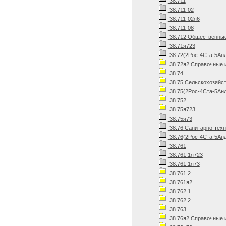
38.711
38.711-02
38.711-02я6
38.711-08
38.712 Общественные
38.71я723
38.72(2Рос-4Ста-5Ан
38.72я2 Справочные 
38.74
38.75 Сельскохозяйст
38.75(2Рос-4Ста-5Анд
38.752
38.75я723
38.75я73
38.76 Санитарно-техн
38.76(2Рос-4Ста-5Анд
38.761
38.761.1я723
38.761.1я73
38.761.2
38.761я2
38.762.1
38.762.2
38.763
38.76я2 Справочные 