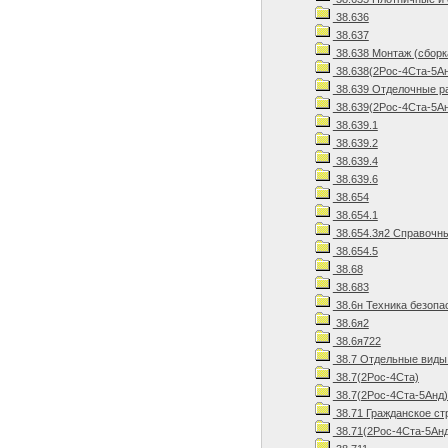
38.636
38.637
38.638 Монтаж (сборк
38.638(2Рос-4Ста-5Ан
38.639 Отделочные р
38.639(2Рос-4Ста-5Ан
38.639.1
38.639.2
38.639.4
38.639.6
38.654
38.654.1
38.654.3я2 Справочн
38.654.5
38.68
38.683
38.6н Техника безопа
38.6я2
38.6я722
38.7 Отдельные виды
38.7(2Рос-4Ста)
38.7(2Рос-4Ста-5Анд)
38.71 Гражданское ст
38.71(2Рос-4Ста-5Анд