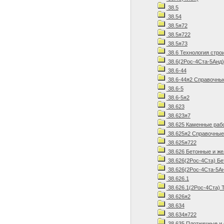
38.5
38.54
38.5я72
38.5я722
38.5я73
38.6 Технология стро
38.6(2Рос-4Ста-5Анд)
38.6-44
38.6-44я2 Справочны
38.6-5
38.6-5я2
38.623
38.623я7
38.625 Каменные рабо
38.625я2 Справочные
38.625я722
38.626 Бетонные и ж
38.626(2Рос-4Ста) Бе
38.626(2Рос-4Ста-5Ан
38.626.1
38.626.1(2Рос-4Ста) 
38.626я2
38.634
38.634я722
38.635 Плотничные и