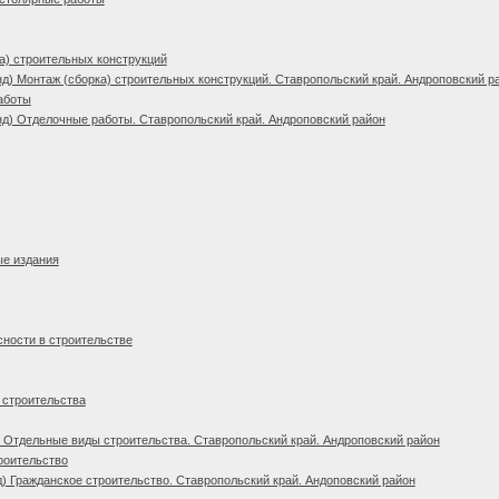
а) строительных конструкций
д) Монтаж (сборка) строительных конструкций. Ставропольский край. Андроповский р
аботы
д) Отделочные работы. Ставропольский край. Андроповский район
ые издания
сности в строительстве
 строительства
 Отдельные виды строительства. Ставропольский край. Андроповский район
роительство
) Гражданское строительство. Ставропольский край. Андоповский район