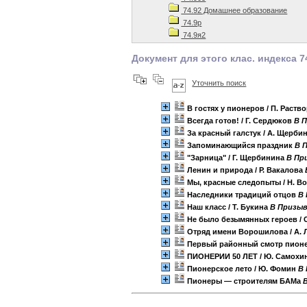
74.92 Домашнее образование
74.9р
74.9я2
Документ для этого клас. индекса 7
Уточнить поиск
В гостях у пионеров
/ П. Раств
Всегда готов!
/ Г. Сердюков
B П
За красный галстук
/ А. Щерби
Запоминающийся праздник
B 
"Зарница"
/ Г. Щербинина
B При
Ленин и природа
/ Р. Вакалова
Мы, красные следопыты
/ Н. В
Наследники традиций отцов
B 
Наш класс
/ Т. Букина
B Призыв,
Не было безымянных героев
/ 
Отряд имени Ворошилова
/ А.
Первый районный смотр пионе
ПИОНЕРИИ 50 ЛЕТ
/ Ю. Самохи
Пионерское лето
/ Ю. Фомин
B 
Пионеры — строителям БАМа