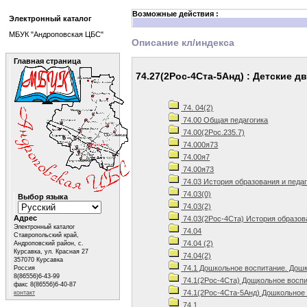
Возможные действия :
Электронный каталог
МБУК "Андроповская ЦБС"
Описание кл/индекса
Главная страница
74.27(2Рос-4Ста-5Анд) : Детские 
74. 04(2)
74.00 Общая педагогика
74.00(2Рос.235.7)
74.000я73
74.00я7
74.00я73
74.03 История образования и педа
74.03(0)
Выбор языка
74.03(2)
Адрес
74.03(2Рос-4Ста) История образов
Электронный каталог
74.04
Ставропольский край,
74.04 (2)
Андроповский район, с.
Курсавка, ул. Красная 27
74.04(2)
357070 Курсавка
74.1 Дошкольное воспитание. Дошк
Россия
8(86556)6-43-99
74.1(2Рос-4Ста) Дощкольное воспи
факс 8(86556)6-40-87
74.1(2Рос-4Ста-5Анд) Дошкольное 
контакт
74.1.