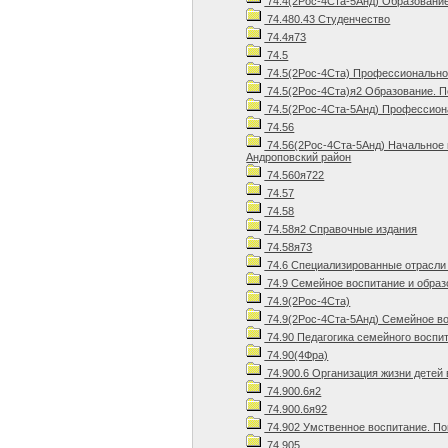
74.4(2Рос-4Ста-5Анд) Образование
74.480.43 Студенчество
74.4я73
74.5
74.5(2Рос-4Ста) Профессиональное
74.5(2Рос-4Ста)я2 Образование. П
74.5(2Рос-4Ста-5Анд) Профессиона
74.56
74.56(2Рос-4Ста-5Анд) Начальное
Андроповский район
74.560я722
74.57
74.58
74.58я2 Справочные издания
74.58я73
74.6 Специализированные отрасли 
74.9 Семейное воспитание и образ
74.9(2Рос-4Ста)
74.9(2Рос-4Ста-5Анд) Семейное во
74.90 Педагогика семейного воспи
74.90(4Фра)
74.900.6 Организация жизни детей
74.900.6я2
74.900.6я92
74.902 Умственное воспитание. П
74.905