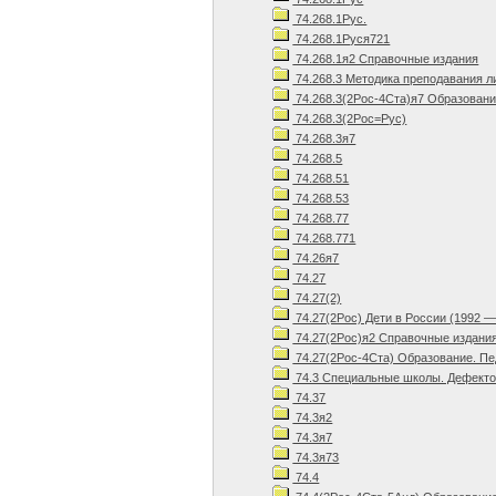
74.268.1Рус.
74.268.1Руся721
74.268.1я2 Справочные издания
74.268.3 Методика преподавания л
74.268.3(2Рос-4Ста)я7 Образовани
74.268.3(2Рос=Рус)
74.268.3я7
74.268.5
74.268.51
74.268.53
74.268.77
74.268.771
74.26я7
74.27
74.27(2)
74.27(2Рос) Дети в России (1992 —
74.27(2Рос)я2 Справочные издани
74.27(2Рос-4Ста) Образование. Пед
74.3 Специальные школы. Дефектол
74.37
74.3я2
74.3я7
74.3я73
74.4