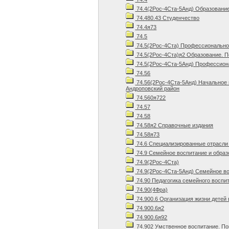
74.4(2Рос-4Ста-5Анд) Образование
74.480.43 Студенчество
74.4я73
74.5
74.5(2Рос-4Ста) Профессиональное
74.5(2Рос-4Ста)я2 Образование. П
74.5(2Рос-4Ста-5Анд) Профессиона
74.56
74.56(2Рос-4Ста-5Анд) Начальное
Андроповский район
74.560я722
74.57
74.58
74.58я2 Справочные издания
74.58я73
74.6 Специализированные отрасли 
74.9 Семейное воспитание и образ
74.9(2Рос-4Ста)
74.9(2Рос-4Ста-5Анд) Семейное во
74.90 Педагогика семейного воспи
74.90(4Фра)
74.900.6 Организация жизни детей
74.900.6я2
74.900.6я92
74.902 Умственное воспитание. П