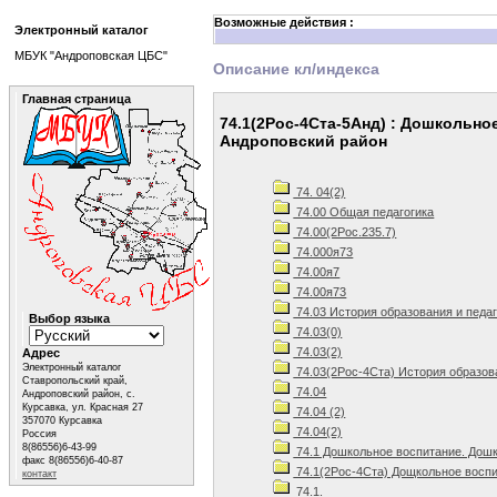
Возможные действия :
Электронный каталог
МБУК "Андроповская ЦБС"
Описание кл/индекса
Главная страница
74.1(2Рос-4Ста-5Анд) : Дошкольно
Андроповский район
74. 04(2)
74.00 Общая педагогика
74.00(2Рос.235.7)
74.000я73
74.00я7
74.00я73
74.03 История образования и педа
Выбор языка
74.03(0)
74.03(2)
Адрес
Электронный каталог
74.03(2Рос-4Ста) История образов
Ставропольский край,
74.04
Андроповский район, с.
Курсавка, ул. Красная 27
74.04 (2)
357070 Курсавка
74.04(2)
Россия
8(86556)6-43-99
74.1 Дошкольное воспитание. Дошк
факс 8(86556)6-40-87
74.1(2Рос-4Ста) Дощкольное воспи
контакт
74.1.