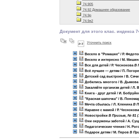
74.905
74.92 Домашнее образование
74.9р
74.9я2
Документ для этого клас. индекса 7
Уточнить поиск
Весело в "Ромашке"
/ Р. Федот
Весело и интересно
/ М. Миши
Все для детей
/ Р. Чеснокова
B 
Всё лучшее — детям
/ П. Погор
Детский сад выстроен
/ В. Сяч
Добились многого
/ В. Дымов
Закаляйте организм детей
/ Л.
Книга - друг детей
/ И. Бобруй
"Красная шапочка"
/ В. Понома
Мечта сбылась
/ Л. Кленина
B П
Наравне с мамой
/ Р. Чесноков
Новостройки
B Призыв, № 81 (
Они окружены заботой
/ А. Су
Педагогические чтения
/ Н. Ро
Подарок детям
/ М. Перов
B При