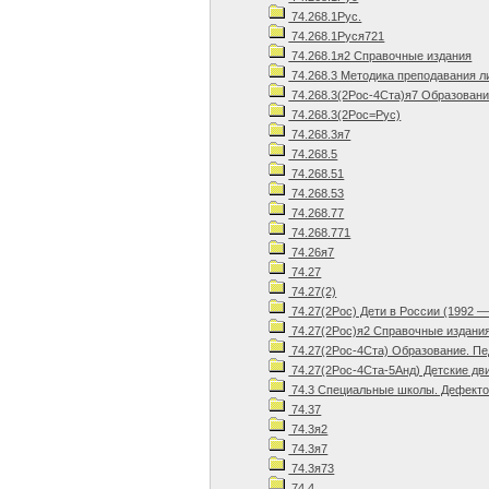
74.268.1Рус.
74.268.1Руся721
74.268.1я2 Справочные издания
74.268.3 Методика преподавания л
74.268.3(2Рос-4Ста)я7 Образовани
74.268.3(2Рос=Рус)
74.268.3я7
74.268.5
74.268.51
74.268.53
74.268.77
74.268.771
74.26я7
74.27
74.27(2)
74.27(2Рос) Дети в России (1992 —
74.27(2Рос)я2 Справочные издани
74.27(2Рос-4Ста) Образование. Пед
74.27(2Рос-4Ста-5Анд) Детские дв
74.3 Специальные школы. Дефектол
74.37
74.3я2
74.3я7
74.3я73
74.4