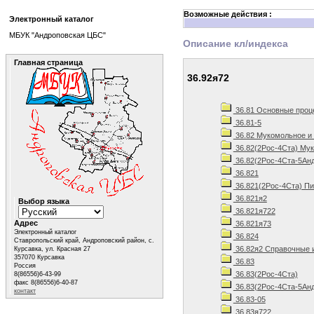
Возможные действия :
Электронный каталог
МБУК "Андроповская ЦБС"
Описание кл/индекса
Главная страница
36.92я72
36.81 Основные проц
36.81-5
36.82 Мукомольное и 
36.82(2Рос-4Ста) Мук
36.82(2Рос-4Ста-5Анд
36.821
36.821(2Рос-4Ста) Пи
36.821я2
Выбор языка
36.821я722
Адрес
36.821я73
Электронный каталог
36.824
Ставропольский край, Андроповский район, с.
36.82я2 Справочные 
Курсавка, ул. Красная 27
357070 Курсавка
36.83
Россия
36.83(2Рос-4Ста)
8(86556)6-43-99
факс 8(86556)6-40-87
36.83(2Рос-4Ста-5Анд
контакт
36.83-05
36.83я722