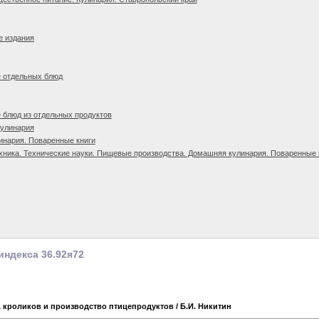
е издания
е отдельных блюд
 блюд из отдельных продуктов
кулинария
инария. Поваренные книги
хника. Технические науки. Пищевые производства. Домашняя кулинария. Поваренные к
индекса 36.92я72
, кроликов и производство птицепродуктов
/ Б.И. Никитин