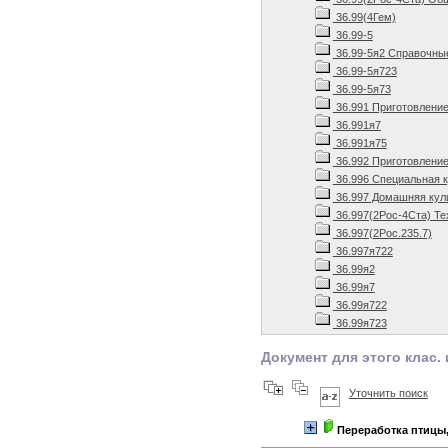
36.99(4Гем)
36.99-5
36.99-5я2 Справочны
36.99-5я723
36.99-5я73
36.991 Приготовлени
36.991я7
36.991я75
36.992 Приготовление
36.996 Специальная 
36.997 Домашняя кул
36.997(2Рос-4Ста) Те
36.997(2Рос.235.7)
36.997я722
36.99я2
36.99я7
36.99я722
36.99я723
Документ для этого клас. 
Уточнить поиск
Переработка птицы