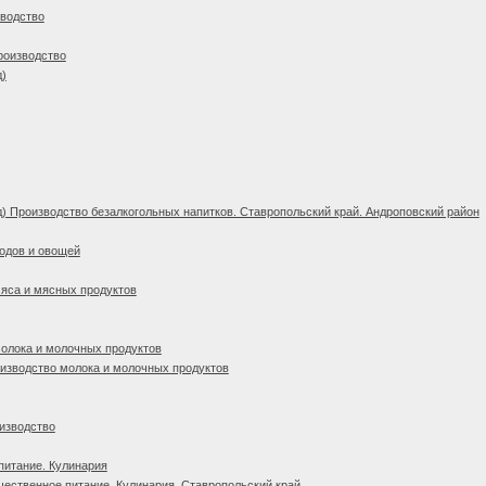
зводство
роизводство
д)
) Производство безалкогольных напитков. Ставропольский край. Андроповский район
одов и овощей
яса и мясных продуктов
олока и молочных продуктов
изводство молока и молочных продуктов
изводство
питание. Кулинария
ественное питание. Кулинария. Ставропольский край