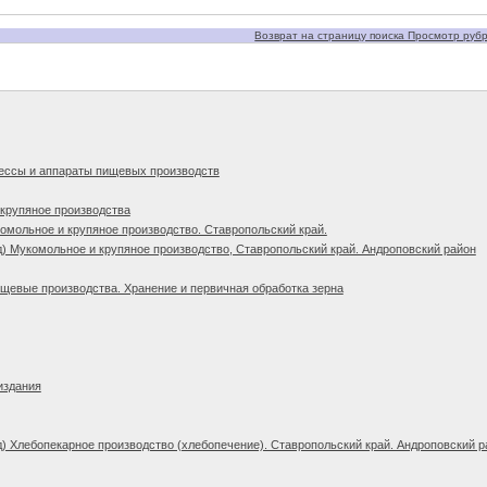
Возврат на страницу поиска Просмотр рубри
ессы и аппараты пищевых производств
крупяное производства
омольное и крупяное производство. Ставропольский край.
) Мукомольное и крупяное производство, Ставропольский край. Андроповский район
щевые производства. Хранение и первичная обработка зерна
издания
) Хлебопекарное производство (хлебопечение). Ставропольский край. Андроповский р