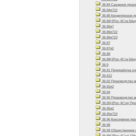
36.84 Сахарное прои
36.84я722
36.86 Кондитерское п
36.86(2Рос-4Ста-5Ан
36.86я7
36.86я722
36.86я723
36.87
36.87я2
36.88
36.88(2Рос-4Ста-5Анд
36.9
36.91 Переработка пл
36.912
36.92 Производство м
36.92я2
36.94
36.95 Производство м
36.95(2Рос-4Ста) Про
36.95я2
36.95я723
36.96 Консервное про
36.98
36.99 Общественное 
36.99(2Рос-4Ста) Общ