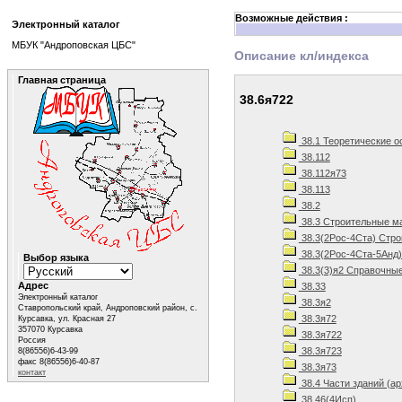
Возможные действия :
Электронный каталог
МБУК "Андроповская ЦБС"
Описание кл/индекса
Главная страница
38.6я722
38.1 Теоретические о
38.112
38.112я73
38.113
38.2
38.3 Строительные м
38.3(2Рос-4Ста) Стро
38.3(2Рос-4Ста-5Анд)
Выбор языка
38.3(3)я2 Справочные
Адрес
38.33
Электронный каталог
38.3я2
Ставропольский край, Андроповский район, с.
38.3я72
Курсавка, ул. Красная 27
357070 Курсавка
38.3я722
Россия
38.3я723
8(86556)6-43-99
факс 8(86556)6-40-87
38.3я73
контакт
38.4 Части зданий (а
38.46(4Исп)