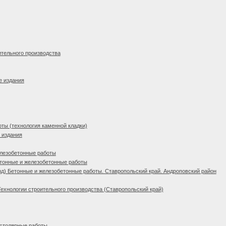
ительного производства
е издания
ты (технология каменной кладки)
 издания
елезобетонные работы
тонные и железобетонные работы
д) Бетонные и железобетонные работы. Ставропольский край. Андроповский район
Технологии строительного производства (Ставропольский край)
 столярные работы