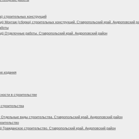
а) строительных конструкций
д) Монтаж (сборка) строительных конструкций. Ставропольский край. Андроповский р
аботы
д) Отделочные работы. Ставропольский край. Андроповский район
ые издания
сности в строительстве
 строительства
 Отдельные виды строительства. Ставропольский край. Андроповский район
роительство
) Гражданское строительство. Ставропольский край. Андоповский район