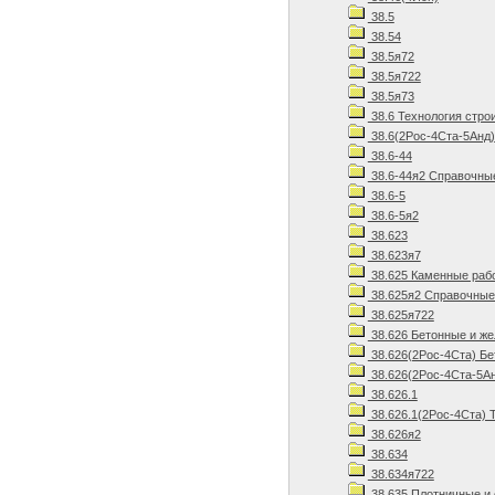
38.5
38.54
38.5я72
38.5я722
38.5я73
38.6 Технология стро
38.6(2Рос-4Ста-5Анд)
38.6-44
38.6-44я2 Справочны
38.6-5
38.6-5я2
38.623
38.623я7
38.625 Каменные рабо
38.625я2 Справочные
38.625я722
38.626 Бетонные и ж
38.626(2Рос-4Ста) Бе
38.626(2Рос-4Ста-5Ан
38.626.1
38.626.1(2Рос-4Ста) 
38.626я2
38.634
38.634я722
38.635 Плотничные и