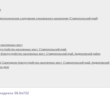
е
дротехнические сооружения специального назначения (Ставропольский край)
 населенных мест
оустройство населенных мест. Ставропольский край.
 Благоустройство населенных мест. Ставропольский край. Андроповский район
) Санитарное благоустройство населенных мест. Ставропольский край. Андроповский
ое дело
индекса 38.6я722