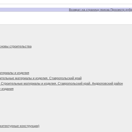
Возврат на страницу поиска Просмотр рубри
сновы строительства
атериалы и изделия
ительные материалы и изделия. Ставропольский край
 Строительные материалы и изделия. Ставропольский край. Андроповский район
 издания
рхитектурные конструкции)