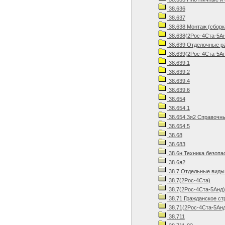
38.636
38.637
38.638 Монтаж (сборк
38.638(2Рос-4Ста-5Ан
38.639 Отделочные р
38.639(2Рос-4Ста-5Ан
38.639.1
38.639.2
38.639.4
38.639.6
38.654
38.654.1
38.654.3я2 Справочн
38.654.5
38.68
38.683
38.6н Техника безопа
38.6я2
38.7 Отдельные виды
38.7(2Рос-4Ста)
38.7(2Рос-4Ста-5Анд)
38.71 Гражданское ст
38.71(2Рос-4Ста-5Анд
38.711