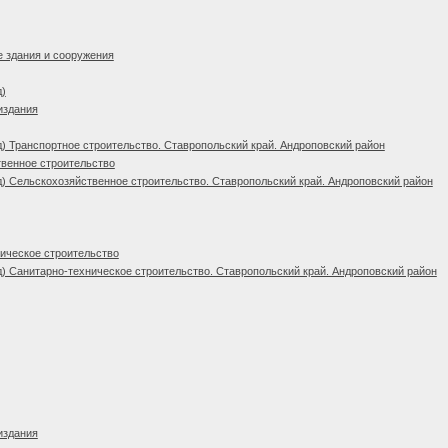
 здания и сооружения
д)
издания
) Транспортное строительство. Ставропольский край. Андроповский район
венное строительство
) Сельскохозяйственное строительство. Ставропольский край. Андроповский район
ическое строительство
) Санитарно-техническое строительство. Ставропольский край. Андроповский район
издания