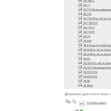
38.76я72
38.77
38.776 Водоснабжени
38.778
38.778(2Рос-4Ста) Ги
38.778я723
38.77я72
38.77я73
38.78
38.808
38.9 Благоустройство
38.9(2Рос-4Ста) Благ
38.9(2Рос-4Ста-5Анд)
38.93
38.93(2Рос-4Ста-5Анд
38.937 Парикмахерск
38.937я721
38.937я722
38.96
38.96я2
Документ для этого клас. 
Уточнить поиск