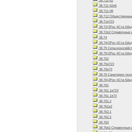
38.711-02
38.711-02я6
38.711-08
38.712 Общественные
38.71я723
38.72(2Рос-4Ста-5Ан
38.72я2 Справочные 
38.74
38.74(2Рос-4Ста-5Анд
38.75 Сельскохозяйст
38.75(2Рос-4Ста-5Анд
38.752
38.75я723
38.75я73
38.76 Санитарно-техн
38.76(2Рос-4Ста-5Анд
38.761
38.761.1я723
38.761.1я73
38.761.2
38.761я2
38.762.1
38.762.2
38.763
38.76я2 Справочные 