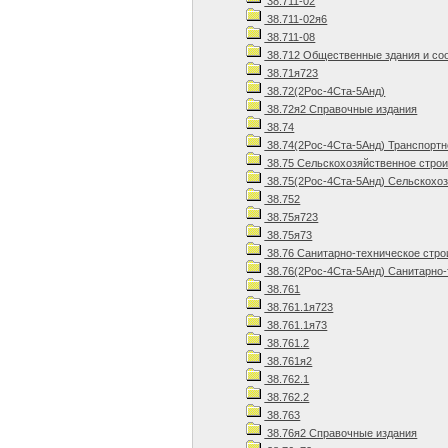
38.711-02
38.711-02я6
38.711-08
38.712 Общественные здания и со
38.71я723
38.72(2Рос-4Ста-5Анд)
38.72я2 Справочные издания
38.74
38.74(2Рос-4Ста-5Анд) Транспортн
38.75 Сельскохозяйственное стро
38.75(2Рос-4Ста-5Анд) Сельскохоз
38.752
38.75я723
38.75я73
38.76 Санитарно-техническое стро
38.76(2Рос-4Ста-5Анд) Санитарно-
38.761
38.761.1я723
38.761.1я73
38.761.2
38.761я2
38.762.1
38.762.2
38.763
38.76я2 Справочные издания