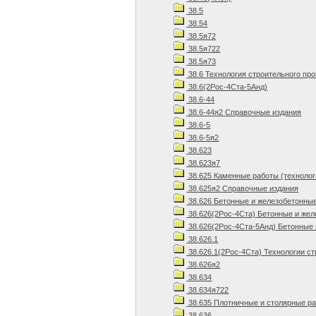
38.5
38.54
38.5я72
38.5я722
38.5я73
38.6 Технология строительного пр
38.6(2Рос-4Ста-5Анд)
38.6-44
38.6-44я2 Справочные издания
38.6-5
38.6-5я2
38.623
38.623я7
38.625 Каменные работы (технолог
38.625я2 Справочные издания
38.626 Бетонные и железобетонны
38.626(2Рос-4Ста) Бетонные и же
38.626(2Рос-4Ста-5Анд) Бетонные 
38.626.1
38.626.1(2Рос-4Ста) Технологии ст
38.626я2
38.634
38.634я722
38.635 Плотничные и столярные р
38.636