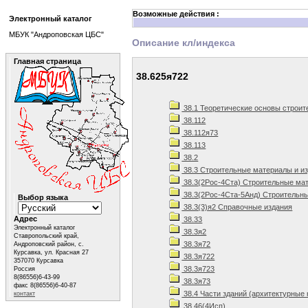
Возможные действия :
Электронный каталог
МБУК "Андроповская ЦБС"
Описание кл/индекса
Главная страница
38.625я722
38.1 Теоретические основы строит
38.112
38.112я73
38.113
38.2
38.3 Строительные материалы и и
38.3(2Рос-4Ста) Строительные мат
38.3(2Рос-4Ста-5Анд) Строительны
Выбор языка
38.3(3)я2 Справочные издания
Адрес
38.33
Электронный каталог
38.3я2
Ставропольский край,
38.3я72
Андроповский район, с.
Курсавка, ул. Красная 27
38.3я722
357070 Курсавка
38.3я723
Россия
8(86556)6-43-99
38.3я73
факс 8(86556)6-40-87
38.4 Части зданий (архитектурные 
контакт
38.46(4Исп)