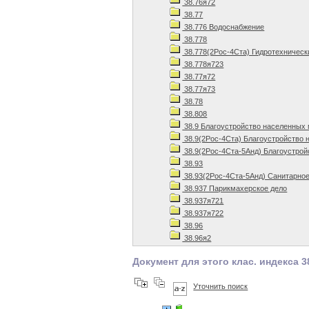
38.76я72
38.77
38.776 Водоснабжение
38.778
38.778(2Рос-4Ста) Гидротехническ
38.778я723
38.77я72
38.77я73
38.78
38.808
38.9 Благоустройство населенных
38.9(2Рос-4Ста) Благоустройство 
38.9(2Рос-4Ста-5Анд) Благоустрой
38.93
38.93(2Рос-4Ста-5Анд) Санитарное
38.937 Парикмахерское дело
38.937я721
38.937я722
38.96
38.96я2
Документ для этого клас. индекса 3
Уточнить поиск