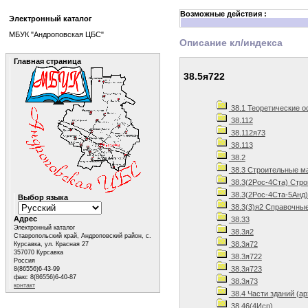
Возможные действия :
Электронный каталог
МБУК "Андроповская ЦБС"
Описание кл/индекса
Главная страница
38.5я722
38.1 Теоретические о
38.112
38.112я73
38.113
38.2
38.3 Строительные м
38.3(2Рос-4Ста) Стро
38.3(2Рос-4Ста-5Анд)
Выбор языка
38.3(3)я2 Справочные
Адрес
38.33
Электронный каталог
38.3я2
Ставропольский край, Андроповский район, с.
38.3я72
Курсавка, ул. Красная 27
357070 Курсавка
38.3я722
Россия
38.3я723
8(86556)6-43-99
факс 8(86556)6-40-87
38.3я73
контакт
38.4 Части зданий (а
38.46(4Исп)