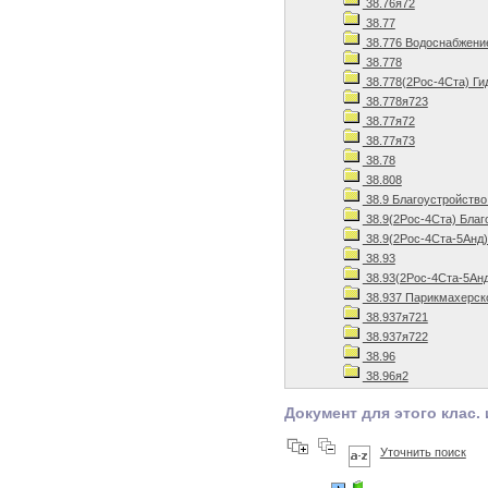
38.76я72
38.77
38.776 Водоснабжени
38.778
38.778(2Рос-4Ста) Ги
38.778я723
38.77я72
38.77я73
38.78
38.808
38.9 Благоустройство
38.9(2Рос-4Ста) Благ
38.9(2Рос-4Ста-5Анд)
38.93
38.93(2Рос-4Ста-5Анд
38.937 Парикмахерск
38.937я721
38.937я722
38.96
38.96я2
Документ для этого клас. 
Уточнить поиск