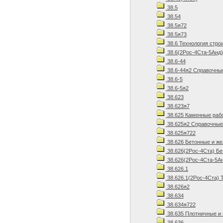
38.5
38.54
38.5я72
38.5я73
38.6 Технология стро
38.6(2Рос-4Ста-5Анд)
38.6-44
38.6-44я2 Справочны
38.6-5
38.6-5я2
38.623
38.623я7
38.625 Каменные рабо
38.625я2 Справочные
38.625я722
38.626 Бетонные и ж
38.626(2Рос-4Ста) Бе
38.626(2Рос-4Ста-5Ан
38.626.1
38.626.1(2Рос-4Ста) 
38.626я2
38.634
38.634я722
38.635 Плотничные и
38.636