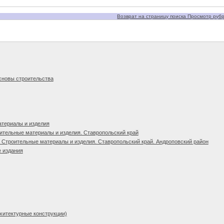
Возврат на страницу поиска Просмотр рубри
сновы строительства
атериалы и изделия
ительные материалы и изделия. Ставропольский край
 Строительные материалы и изделия. Ставропольский край. Андроповский район
 издания
рхитектурные конструкции)