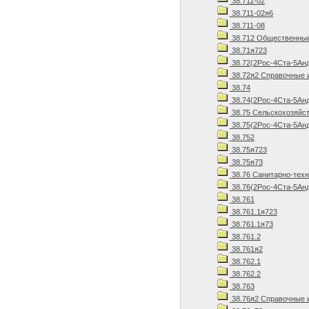
38.711-02
38.711-02я6
38.711-08
38.712 Общественные
38.71я723
38.72(2Рос-4Ста-5Ан
38.72я2 Справочные 
38.74
38.74(2Рос-4Ста-5Анд
38.75 Сельскохозяйст
38.75(2Рос-4Ста-5Анд
38.752
38.75я723
38.75я73
38.76 Санитарно-техн
38.76(2Рос-4Ста-5Анд
38.761
38.761.1я723
38.761.1я73
38.761.2
38.761я2
38.762.1
38.762.2
38.763
38.76я2 Справочные 