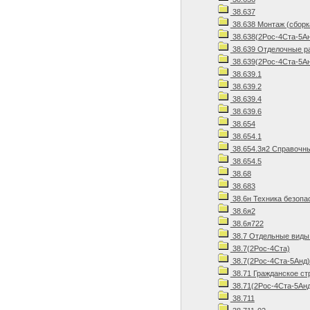
38.637
38.638 Монтаж (сборк
38.638(2Рос-4Ста-5Ан
38.639 Отделочные р
38.639(2Рос-4Ста-5Ан
38.639.1
38.639.2
38.639.4
38.639.6
38.654
38.654.1
38.654.3я2 Справочн
38.654.5
38.68
38.683
38.6н Техника безопа
38.6я2
38.6я722
38.7 Отдельные виды
38.7(2Рос-4Ста)
38.7(2Рос-4Ста-5Анд)
38.71 Гражданское ст
38.71(2Рос-4Ста-5Анд
38.711