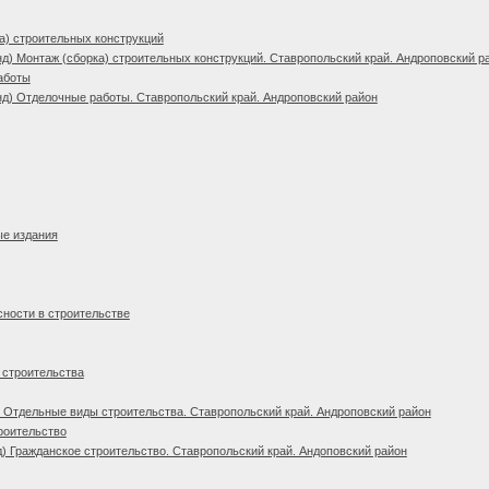
а) строительных конструкций
д) Монтаж (сборка) строительных конструкций. Ставропольский край. Андроповский р
аботы
д) Отделочные работы. Ставропольский край. Андроповский район
ые издания
сности в строительстве
 строительства
 Отдельные виды строительства. Ставропольский край. Андроповский район
роительство
) Гражданское строительство. Ставропольский край. Андоповский район