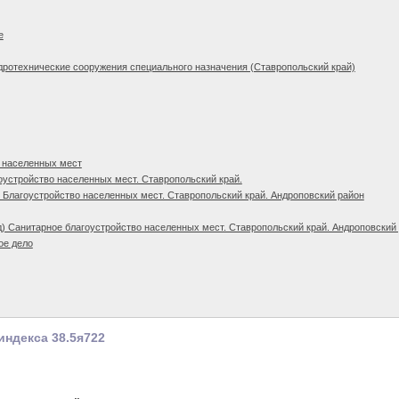
е
дротехнические сооружения специального назначения (Ставропольский край)
 населенных мест
оустройство населенных мест. Ставропольский край.
 Благоустройство населенных мест. Ставропольский край. Андроповский район
) Санитарное благоустройство населенных мест. Ставропольский край. Андроповский
ое дело
индекса 38.5я722