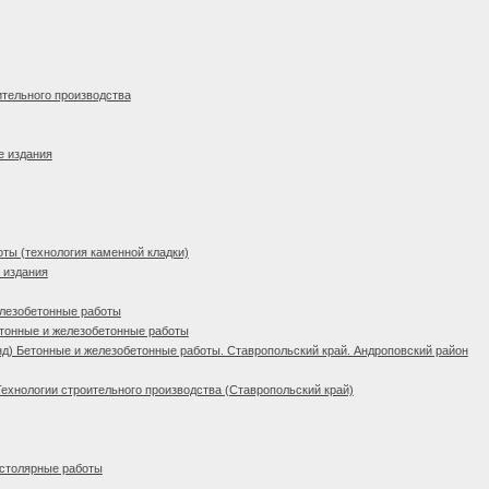
ительного производства
е издания
ты (технология каменной кладки)
 издания
елезобетонные работы
тонные и железобетонные работы
д) Бетонные и железобетонные работы. Ставропольский край. Андроповский район
Технологии строительного производства (Ставропольский край)
 столярные работы