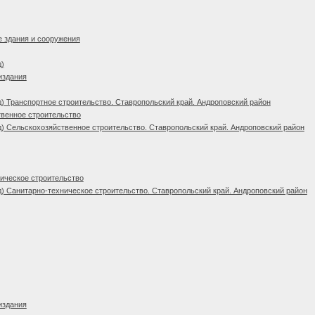
 здания и сооружения
д)
издания
) Транспортное строительство. Ставропольский край. Андроповский район
венное строительство
) Сельскохозяйственное строительство. Ставропольский край. Андроповский район
ическое строительство
) Санитарно-техническое строительство. Ставропольский край. Андроповский район
издания