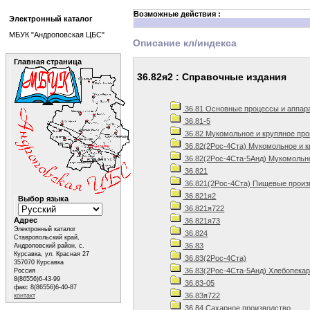
Возможные действия :
Электронный каталог
МБУК "Андроповская ЦБС"
Описание кл/индекса
Главная страница
36.82я2 : Справочные издания
36.81 Основные процессы и аппар
36.81-5
36.82 Мукомольное и крупяное про
36.82(2Рос-4Ста) Мукомольное и к
36.82(2Рос-4Ста-5Анд) Мукомольно
36.821
36.821(2Рос-4Ста) Пищевые произв
36.821я2
Выбор языка
36.821я722
Адрес
36.821я73
Электронный каталог
36.824
Ставропольский край,
36.83
Андроповский район, с.
Курсавка, ул. Красная 27
36.83(2Рос-4Ста)
357070 Курсавка
36.83(2Рос-4Ста-5Анд) Хлебопекар
Россия
8(86556)6-43-99
36.83-05
факс 8(86556)6-40-87
36.83я722
контакт
36.84 Сахарное производство