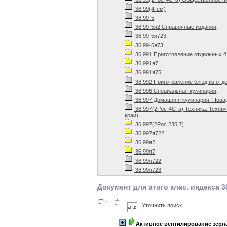
36.99(4Гем)
36.99-5
36.99-5я2 Справочные издания
36.99-5я723
36.99-5я73
36.991 Приготовление отдельных 
36.991я7
36.991я75
36.992 Приготовление блюд из отд
36.996 Специальная кулинария
36.997 Домашняя кулинария. Пова
36.997(2Рос-4Ста) Техника. Техни
край)
36.997(2Рос.235.7)
36.997я722
36.99я2
36.99я7
36.99я722
36.99я723
Документ для этого клас. индекса 3
Уточнить поиск
Активное вентилирование зерн