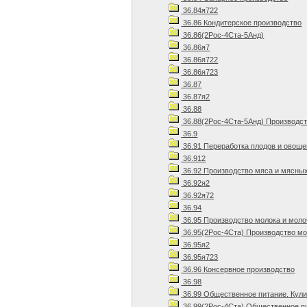
36.84я722
36.86 Кондитерское производство
36.86(2Рос-4Ста-5Анд)
36.86я7
36.86я722
36.86я723
36.87
36.87я2
36.88
36.88(2Рос-4Ста-5Анд) Производст
36.9
36.91 Переработка плодов и овоще
36.912
36.92 Производство мяса и мясных
36.92я2
36.92я72
36.94
36.95 Производство молока и моло
36.95(2Рос-4Ста) Производство мо
36.95я2
36.95я723
36.96 Консервное производство
36.98
36.99 Общественное питание. Кул
36.99(2Рос-4Ста) Общественное пи