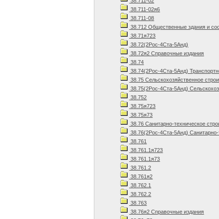
38.711-02
38.711-02я6
38.711-08
38.712 Общественные здания и со
38.71я723
38.72(2Рос-4Ста-5Анд)
38.72я2 Справочные издания
38.74
38.74(2Рос-4Ста-5Анд) Транспортн
38.75 Сельскохозяйственное стро
38.75(2Рос-4Ста-5Анд) Сельскохоз
38.752
38.75я723
38.75я73
38.76 Санитарно-техническое стро
38.76(2Рос-4Ста-5Анд) Санитарно-
38.761
38.761.1я723
38.761.1я73
38.761.2
38.761я2
38.762.1
38.762.2
38.763
38.76я2 Справочные издания