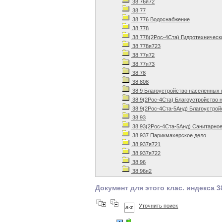
38.76я72
38.77
38.776 Водоснабжение
38.778
38.778(2Рос-4Ста) Гидротехническ
38.778я723
38.77я72
38.77я73
38.78
38.808
38.9 Благоустройство населенных
38.9(2Рос-4Ста) Благоустройство 
38.9(2Рос-4Ста-5Анд) Благоустрой
38.93
38.93(2Рос-4Ста-5Анд) Санитарное
38.937 Парикмахерское дело
38.937я721
38.937я722
38.96
38.96я2
Документ для этого клас. индекса 3
Уточнить поиск