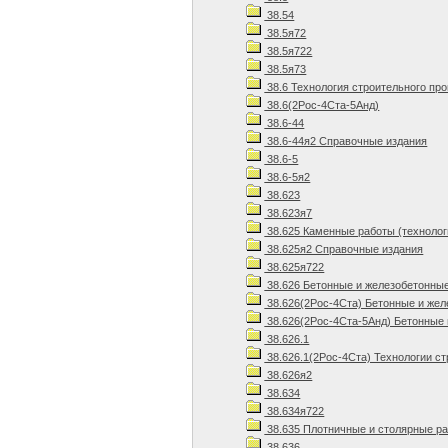
38.54
38.5я72
38.5я722
38.5я73
38.6 Технология строительного пр
38.6(2Рос-4Ста-5Анд)
38.6-44
38.6-44я2 Справочные издания
38.6-5
38.6-5я2
38.623
38.623я7
38.625 Каменные работы (технолог
38.625я2 Справочные издания
38.625я722
38.626 Бетонные и железобетонны
38.626(2Рос-4Ста) Бетонные и же
38.626(2Рос-4Ста-5Анд) Бетонные 
38.626.1
38.626.1(2Рос-4Ста) Технологии ст
38.626я2
38.634
38.634я722
38.635 Плотничные и столярные р
38.636