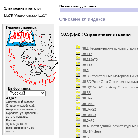
Возможные действия :
Электронный каталог
МБУК "Андроповская ЦБС"
Описание кл/индекса
Главная страница
38.3(3)я2 : Справочные издания
38.1 Теоретические основы строит
38.112
38.112я73
38.113
38.2
38.3 Строительные материалы и и
38.3(2Рос-4Ста) Строительные мат
38.3(2Рос-4Ста-5Анд) Строительны
Выбор языка
38.33
Адрес
38.3я2
Электронный каталог
38.3я72
Ставропольский край,
38.3я722
Андроповский район, с.
Курсавка, ул. Красная 27
38.3я723
357070 Курсавка
38.3я73
Россия
8(86556)6-43-99
38.4 Части зданий (архитектурные 
факс 8(86556)6-40-87
38.46(4Исп)
контакт
38.5