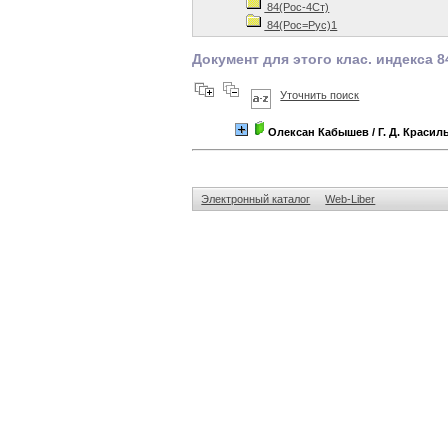
84(Рос-4Ст)
84(Рос=Рус)1
Документ для этого клас. индекса 
Уточнить поиск
Олексан Кабышев
/ Г. Д. Краси
Электронный каталог
Web-Liber