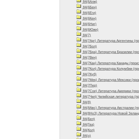
84(6Алж)
84(6Бен)
84(6Еги)
84(6Кен)
84(6Ниг)
84(6Южн)
84(7)
84(7Арг) Литература Аргентины (п
84(7Бол)
84(7Бра) Литература Бразилии (пр
84(7Вен)
84(7Кан) Литература Канады (прои
84(7Кол) Литература Колумбии (пр
84(7Куб)
84(7Мек) Литература Мексики (про
84(7Пер)
84(7Сое) Литература Америки (про
84(7Чил) Чилийская литература (п
84(8)
84(8Авс) Литература Австралии (п
84(8НоЗ) Литература Новой Зеланд
84(Бел)
84(Гва)
84(Кол)
84(о)