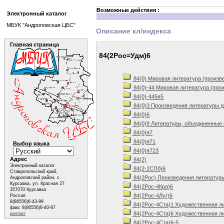
Возможные действия :
Электронный каталог
МБУК "Андроповская ЦБС"
Описание кл/индекса
Главная страница
84(2Рос=Удм)6
84(0) Мировая литература (произв
84(0)-44 Мировая литература (про
84(0)-445я5
84(0)3 Произведения литературы д
84(0)6
84(0)9 Литературы, объединенные 
84(0)я7
84(0)я71
Выбор языка
84(0)я723
Адрес
84(2)
Электронный каталог
84(2-2СПб)6
Ставропольский край,
84(2Рос) Произведения литератур
Андроповский район, с.
Курсавка, ул. Красная 27
84(2Рос-4Кра)6
357070 Курсавка
84(2Рос-4Луг)6
Россия
8(86556)6-43-99
84(2Рос-4Ста)1 Художественная ли
факс 8(86556)6-40-87
84(2Рос-4Ста)6 Художественная ли
контакт
84(2Рос-4Ста)6-5