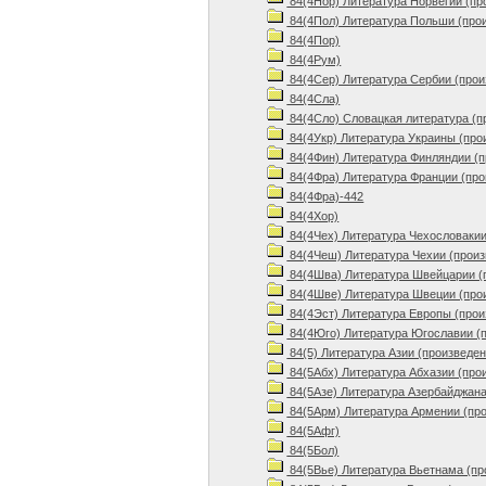
84(4Нор) Литература Норвегии (пр
84(4Пол) Литература Польши (про
84(4Пор)
84(4Рум)
84(4Сер) Литература Сербии (прои
84(4Сла)
84(4Сло) Словацкая литература (п
84(4Укр) Литература Украины (про
84(4Фин) Литература Финляндии (п
84(4Фра) Литература Франции (про
84(4Фра)-442
84(4Хор)
84(4Чех) Литература Чехословакии
84(4Чеш) Литература Чехии (произ
84(4Шва) Литература Швейцарии (
84(4Шве) Литература Швеции (про
84(4Эст) Литература Европы (прои
84(4Юго) Литература Югославии (
84(5) Литература Азии (произведен
84(5Абх) Литература Абхазии (про
84(5Азе) Литература Азербайджана
84(5Арм) Литература Армении (пр
84(5Афг)
84(5Бол)
84(5Вье) Литература Вьетнама (пр