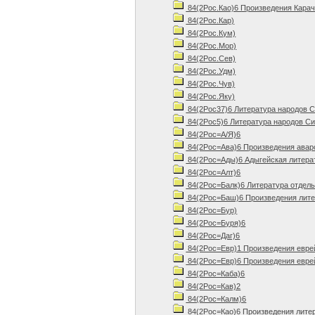
84(2Рос.Као)6 Произведения Карач
84(2Рос.Кар)
84(2Рос.Кум)
84(2Рос.Мор)
84(2Рос.Сев)
84(2Рос.Удм)
84(2Рос.Чув)
84(2Рос.Яку)
84(2Рос37)6 Литература народов С
84(2Рос5)6 Литература народов Си
84(2Рос=А/Я)6
84(2Рос=Ава)6 Произведения авар
84(2Рос=Ады)6 Адыгейская литера
84(2Рос=Алт)6
84(2Рос=Балк)6 Литература отдель
84(2Рос=Баш)6 Произведения лите
84(2Рос=Бур)
84(2Рос=Буря)6
84(2Рос=Даг)6
84(2Рос=Евр)1 Произведения евре
84(2Рос=Евр)6 Произведения евре
84(2Рос=Каба)6
84(2Рос=Кав)2
84(2Рос=Калм)6
84(2Рос=Као)6 Произведения литер