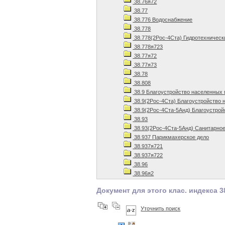
38.76я72
38.77
38.776 Водоснабжение
38.778
38.778(2Рос-4Ста) Гидротехническ
38.778я723
38.77я72
38.77я73
38.78
38.808
38.9 Благоустройство населенных
38.9(2Рос-4Ста) Благоустройство 
38.9(2Рос-4Ста-5Анд) Благоустрой
38.93
38.93(2Рос-4Ста-5Анд) Санитарное
38.937 Парикмахерское дело
38.937я721
38.937я722
38.96
38.96я2
Документ для этого клас. индекса 3
Уточнить поиск