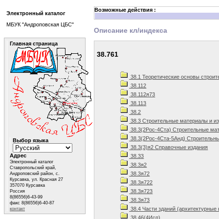
Возможные действия :
Электронный каталог
МБУК "Андроповская ЦБС"
Описание кл/индекса
Главная страница
38.761
38.1 Теоретические основы строит
38.112
38.112я73
38.113
38.2
38.3 Строительные материалы и и
38.3(2Рос-4Ста) Строительные мат
38.3(2Рос-4Ста-5Анд) Строительны
Выбор языка
38.3(3)я2 Справочные издания
Адрес
38.33
Электронный каталог
38.3я2
Ставропольский край,
38.3я72
Андроповский район, с.
Курсавка, ул. Красная 27
38.3я722
357070 Курсавка
38.3я723
Россия
8(86556)6-43-99
38.3я73
факс 8(86556)6-40-87
38.4 Части зданий (архитектурные 
контакт
38.46(4Исп)