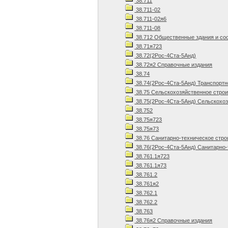
38.711
38.711-02
38.711-02я6
38.711-08
38.712 Общественные здания и со
38.71я723
38.72(2Рос-4Ста-5Анд)
38.72я2 Справочные издания
38.74
38.74(2Рос-4Ста-5Анд) Транспортн
38.75 Сельскохозяйственное стро
38.75(2Рос-4Ста-5Анд) Сельскохоз
38.752
38.75я723
38.75я73
38.76 Санитарно-техническое стро
38.76(2Рос-4Ста-5Анд) Санитарно-
38.761.1я723
38.761.1я73
38.761.2
38.761я2
38.762.1
38.762.2
38.763
38.76я2 Справочные издания