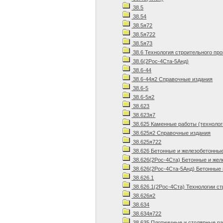
38.5
38.54
38.5я72
38.5я722
38.5я73
38.6 Технология строительного пр
38.6(2Рос-4Ста-5Анд)
38.6-44
38.6-44я2 Справочные издания
38.6-5
38.6-5я2
38.623
38.623я7
38.625 Каменные работы (технолог
38.625я2 Справочные издания
38.625я722
38.626 Бетонные и железобетонны
38.626(2Рос-4Ста) Бетонные и же
38.626(2Рос-4Ста-5Анд) Бетонные 
38.626.1
38.626.1(2Рос-4Ста) Технологии ст
38.626я2
38.634
38.634я722
38.635 Плотничные и столярные р