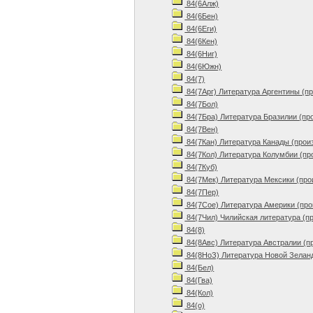
84(6Алж)
84(6Бен)
84(6Еги)
84(6Кен)
84(6Ниг)
84(6Южн)
84(7)
84(7Арг) Литература Аргентины (п
84(7Бол)
84(7Бра) Литература Бразилии (пр
84(7Вен)
84(7Кан) Литература Канады (прои
84(7Кол) Литература Колумбии (пр
84(7Куб)
84(7Мек) Литература Мексики (про
84(7Пер)
84(7Сое) Литература Америки (про
84(7Чил) Чилийская литература (п
84(8)
84(8Авс) Литература Австралии (п
84(8НоЗ) Литература Новой Зеланд
84(Бел)
84(Гва)
84(Кол)
84(о)