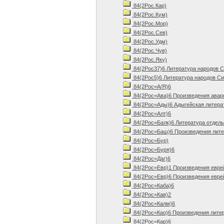
84(2Рос.Кар)
84(2Рос.Кум)
84(2Рос.Мор)
84(2Рос.Сев)
84(2Рос.Удм)
84(2Рос.Чув)
84(2Рос.Яку)
84(2Рос37)6 Литература народов С
84(2Рос5)6 Литература народов Си
84(2Рос=А/Я)6
84(2Рос=Ава)6 Произведения авар
84(2Рос=Ады)6 Адыгейская литера
84(2Рос=Алт)6
84(2Рос=Балк)6 Литература отдель
84(2Рос=Баш)6 Произведения лите
84(2Рос=Бур)
84(2Рос=Буря)6
84(2Рос=Даг)6
84(2Рос=Евр)1 Произведения евре
84(2Рос=Евр)6 Произведения евре
84(2Рос=Каба)6
84(2Рос=Кав)2
84(2Рос=Калм)6
84(2Рос=Као)6 Произведения литер
84(2Рос=Кар)6