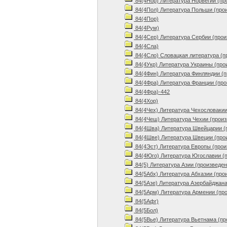
84(4Нор) Литература Норвегии (пр
84(4Пол) Литература Польши (про
84(4Пор)
84(4Рум)
84(4Сер) Литература Сербии (прои
84(4Сла)
84(4Сло) Словацкая литература (п
84(4Укр) Литература Украины (про
84(4Фин) Литература Финляндии (п
84(4Фра) Литература Франции (про
84(4Фра)-442
84(4Хор)
84(4Чех) Литература Чехословакии
84(4Чеш) Литература Чехии (произ
84(4Шва) Литература Швейцарии (
84(4Шве) Литература Швеции (про
84(4Эст) Литература Европы (прои
84(4Юго) Литература Югославии (
84(5) Литература Азии (произведен
84(5Абх) Литература Абхазии (про
84(5Азе) Литература Азербайджана
84(5Арм) Литература Армении (пр
84(5Афг)
84(5Бол)
84(5Вье) Литература Вьетнама (пр