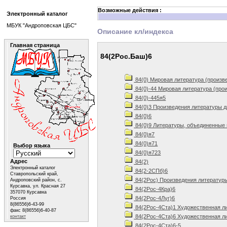
Возможные действия :
Электронный каталог
МБУК "Андроповская ЦБС"
Описание кл/индекса
Главная страница
84(2Рос.Баш)6
84(0) Мировая литература (произв
84(0)-44 Мировая литература (про
84(0)-445я5
84(0)3 Произведения литературы д
84(0)6
84(0)9 Литературы, объединенные 
84(0)я7
84(0)я71
Выбор языка
84(0)я723
Адрес
84(2)
Электронный каталог
84(2-2СПб)6
Ставропольский край,
84(2Рос) Произведения литератур
Андроповский район, с.
Курсавка, ул. Красная 27
84(2Рос-4Кра)6
357070 Курсавка
84(2Рос-4Луг)6
Россия
8(86556)6-43-99
84(2Рос-4Ста)1 Художественная ли
факс 8(86556)6-40-87
84(2Рос-4Ста)6 Художественная ли
контакт
84(2Рос-4Ста)6-5