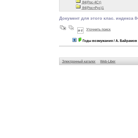
84(Рос-4Ст)
84(Рос=Рус)1
Документ для этого клас. индекса 
Уточнить поиск
Годы возмужания
/ А. Байрамов
Электронный каталог
Web-Liber