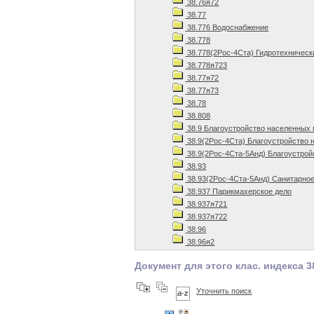
38.76я72
38.77
38.776 Водоснабжение
38.778
38.778(2Рос-4Ста) Гидротехническ
38.778я723
38.77я72
38.77я73
38.78
38.808
38.9 Благоустройство населенных
38.9(2Рос-4Ста) Благоустройство 
38.9(2Рос-4Ста-5Анд) Благоустрой
38.93
38.93(2Рос-4Ста-5Анд) Санитарное
38.937 Парикмахерское дело
38.937я721
38.937я722
38.96
38.96я2
Документ для этого клас. индекса 3
Уточнить поиск