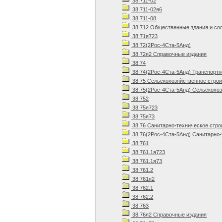
38.711-02
38.711-02я6
38.711-08
38.712 Общественные здания и со
38.71я723
38.72(2Рос-4Ста-5Анд)
38.72я2 Справочные издания
38.74
38.74(2Рос-4Ста-5Анд) Транспортн
38.75 Сельскохозяйственное стро
38.75(2Рос-4Ста-5Анд) Сельскохоз
38.752
38.75я723
38.75я73
38.76 Санитарно-техническое стро
38.76(2Рос-4Ста-5Анд) Санитарно-
38.761
38.761.1я723
38.761.1я73
38.761.2
38.761я2
38.762.1
38.762.2
38.763
38.76я2 Справочные издания