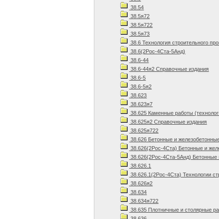
38.54
38.5я72
38.5я722
38.5я73
38.6 Технология строительного пр
38.6(2Рос-4Ста-5Анд)
38.6-44
38.6-44я2 Справочные издания
38.6-5
38.6-5я2
38.623
38.623я7
38.625 Каменные работы (технолог
38.625я2 Справочные издания
38.625я722
38.626 Бетонные и железобетонны
38.626(2Рос-4Ста) Бетонные и же
38.626(2Рос-4Ста-5Анд) Бетонные 
38.626.1
38.626.1(2Рос-4Ста) Технологии ст
38.626я2
38.634
38.634я722
38.635 Плотничные и столярные р
38.636