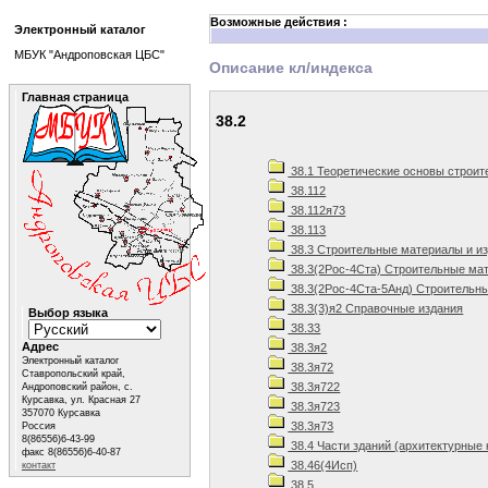
Возможные действия :
Электронный каталог
МБУК "Андроповская ЦБС"
Описание кл/индекса
Главная страница
38.2
38.1 Теоретические основы строит
38.112
38.112я73
38.113
38.3 Строительные материалы и и
38.3(2Рос-4Ста) Строительные мат
38.3(2Рос-4Ста-5Анд) Строительны
38.3(3)я2 Справочные издания
Выбор языка
38.33
Адрес
38.3я2
Электронный каталог
38.3я72
Ставропольский край,
38.3я722
Андроповский район, с.
Курсавка, ул. Красная 27
38.3я723
357070 Курсавка
38.3я73
Россия
8(86556)6-43-99
38.4 Части зданий (архитектурные 
факс 8(86556)6-40-87
38.46(4Исп)
контакт
38.5