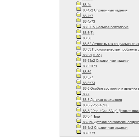
88.4я
88.4я2 Справочные издания
88.4я7
88.4я73
88.5 Социальная психология
88.5(3)
88.50
88.52 Личность как социально-пси
88.53 Психологические проблемы с
88.53(7Сое)
88.53я2 Справочные издания
88.53я73
88.59
88.5я7
88.5я73
88.6 Особые состояния и явления 
88.7
88.8 Детская психология
88.8(2Рос-4Ста)
88.8(2Рос-4Ста-5Анд) Детская пси
88.8(4Нид)
88.8в6 Детская психология: обще
88.8я2 Справочные издания
88.8я73