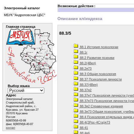
Возможные действия :
Электронный каталог
МБУК "Андроповская ЦБС"
Описание кл/индекса
Главная страница
88.3/5
88.1 История психологии
88.1г
88.2 Развитие психики
88.2(4Вел)
88.2я73
88.3 Общая психология
88.37 Психология личности
88.37(4Вен)
Выбор языка
88.37я2
Адрес
88.37я7 Психология личности (уче
Электронный каталог
88.37я73 Психология личности (у
Ставропольский край,
88.3я2 Справочные издания
Андроповский район, с.
Курсавка, ул. Красная 27
88.3я73 Общая психология: учебн
357070 Курсавка
88.4 Психология отдельных видов 
Россия
8(86556)6-43-99
88.4(2Рос-4Ста)я73
факс 8(86556)6-40-87
88.41
контакт
88.4в6