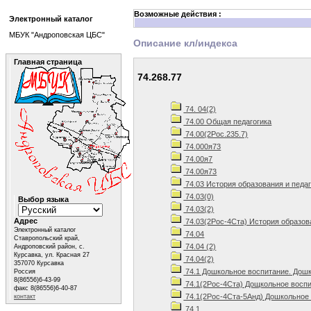
Возможные действия :
Электронный каталог
МБУК "Андроповская ЦБС"
Описание кл/индекса
Главная страница
74.268.77
74. 04(2)
74.00 Общая педагогика
74.00(2Рос.235.7)
74.000я73
74.00я7
74.00я73
74.03 История образования и педа
74.03(0)
Выбор языка
74.03(2)
Адрес
74.03(2Рос-4Ста) История образов
Электронный каталог
74.04
Ставропольский край,
74.04 (2)
Андроповский район, с.
Курсавка, ул. Красная 27
74.04(2)
357070 Курсавка
74.1 Дошкольное воспитание. Дошк
Россия
8(86556)6-43-99
74.1(2Рос-4Ста) Дощкольное воспи
факс 8(86556)6-40-87
74.1(2Рос-4Ста-5Анд) Дошкольное 
контакт
74.1.