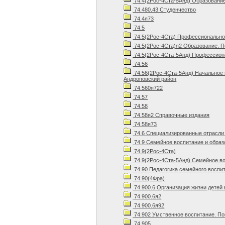
74.4(2Рос-4Ста-5Анд) Образование
74.480.43 Студенчество
74.4я73
74.5
74.5(2Рос-4Ста) Профессиональное
74.5(2Рос-4Ста)я2 Образование. П
74.5(2Рос-4Ста-5Анд) Профессиона
74.56
74.56(2Рос-4Ста-5Анд) Начальное
Андроповский район
74.560я722
74.57
74.58
74.58я2 Справочные издания
74.58я73
74.6 Специализированные отрасли 
74.9 Семейное воспитание и образ
74.9(2Рос-4Ста)
74.9(2Рос-4Ста-5Анд) Семейное во
74.90 Педагогика семейного воспи
74.90(4Фра)
74.900.6 Организация жизни детей
74.900.6я2
74.900.6я92
74.902 Умственное воспитание. П
74.905