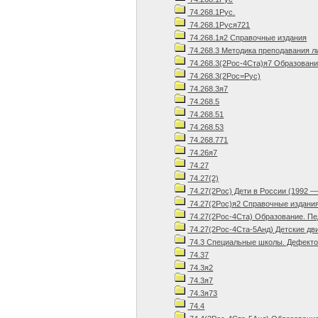
74.268.1Рус.
74.268.1Руся721
74.268.1я2 Справочные издания
74.268.3 Методика преподавания л
74.268.3(2Рос-4Ста)я7 Образовани
74.268.3(2Рос=Рус)
74.268.3я7
74.268.5
74.268.51
74.268.53
74.268.771
74.26я7
74.27
74.27(2)
74.27(2Рос) Дети в России (1992 —
74.27(2Рос)я2 Справочные издани
74.27(2Рос-4Ста) Образование. Пед
74.27(2Рос-4Ста-5Анд) Детские дв
74.3 Специальные школы. Дефектол
74.37
74.3я2
74.3я7
74.3я73
74.4