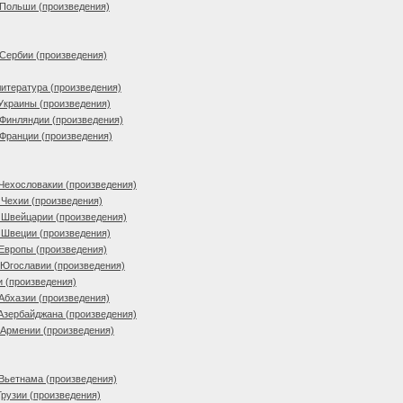
 Польши (произведения)
Сербии (произведения)
итература (произведения)
Украины (произведения)
Финляндии (произведения)
Франции (произведения)
Чехословакии (произведения)
Чехии (произведения)
 Швейцарии (произведения)
 Швеции (произведения)
Европы (произведения)
 Югославии (произведения)
и (произведения)
Абхазии (произведения)
Азербайджана (произведения)
 Армении (произведения)
Вьетнама (произведения)
Грузии (произведения)