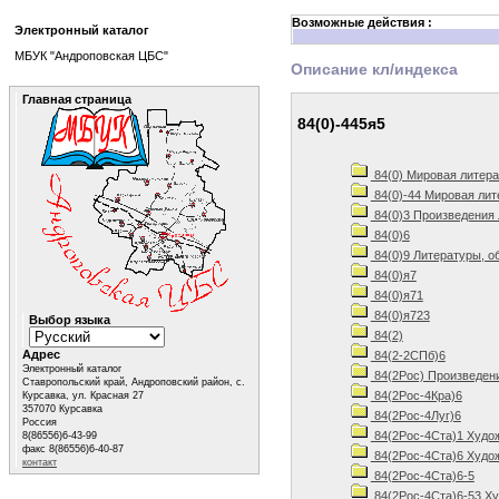
Возможные действия :
Электронный каталог
МБУК "Андроповская ЦБС"
Описание кл/индекса
Главная страница
84(0)-445я5
84(0) Мировая литера
84(0)-44 Мировая лит
84(0)3 Произведения 
84(0)6
84(0)9 Литературы, о
84(0)я7
84(0)я71
84(0)я723
Выбор языка
84(2)
Адрес
84(2-2СПб)6
Электронный каталог
84(2Рос) Произведен
Ставропольский край, Андроповский район, с.
84(2Рос-4Кра)6
Курсавка, ул. Красная 27
357070 Курсавка
84(2Рос-4Луг)6
Россия
84(2Рос-4Ста)1 Худож
8(86556)6-43-99
факс 8(86556)6-40-87
84(2Рос-4Ста)6 Худож
контакт
84(2Рос-4Ста)6-5
84(2Рос-4Ста)6-53 Ху