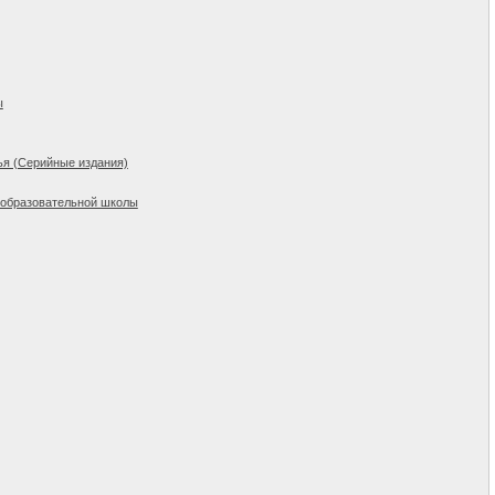
ы
ья (Серийные издания)
щеобразовательной школы