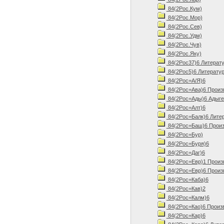
84(2Рос.Кум)
84(2Рос.Мор)
84(2Рос.Сев)
84(2Рос.Удм)
84(2Рос.Чув)
84(2Рос.Яку)
84(2Рос37)6 Литерату
84(2Рос5)6 Литератур
84(2Рос=А/Я)6
84(2Рос=Ава)6 Произ
84(2Рос=Ады)6 Адыгей
84(2Рос=Алт)6
84(2Рос=Балк)6 Литер
84(2Рос=Баш)6 Произ
84(2Рос=Бур)
84(2Рос=Буря)6
84(2Рос=Даг)6
84(2Рос=Евр)1 Произ
84(2Рос=Евр)6 Произ
84(2Рос=Каба)6
84(2Рос=Кав)2
84(2Рос=Калм)6
84(2Рос=Као)6 Произв
84(2Рос=Кар)6