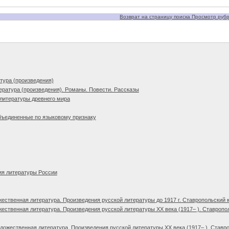
Возврат на страницу поиска Просмотр рубри
тура (произведения)
ература (произведения). Романы. Повести. Рассказы
литературы древнего мира
бъединенные по языковому признаку
ия литературы России
ественная литература. Произведения русской литературы до 1917 г. Ставропольский 
ественная литература. Произведения русской литературы XX века (1917– ). Ставропо
дожественная литература. Произведения русской литературы XX века (1917– ). Ставро