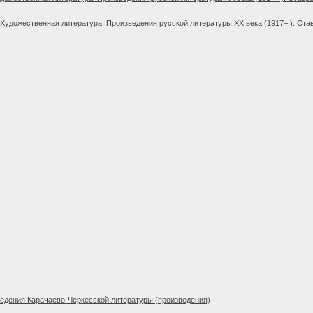
Художественная литература. Произведения русской литературы XX века (1917– ). Ста
едения Карачаево-Черкесской литературы (произведения)