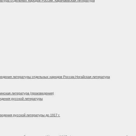
атура отдельных народов России. Карачаевская литература
едения литературы отдельных народов России.Ногайская литература
нская литература (произведения)
едения русской литературы
едения русской литературы до 1917 г.