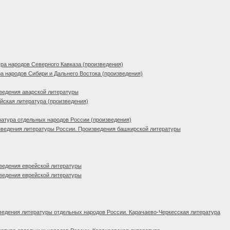
ра народов Северного Кавказа (произведения)
а народов Сибири и Дальнего Востока (произведения)
ведения аварской литературы
ская литература (произведения)
атура отдельных народов России (произведения)
ведения литературы России. Произведения башкирской литературы
ведения еврейской литературы
ведения еврейской литературы
едения литературы отдельных народов России. Карачаево-Черкесская литература