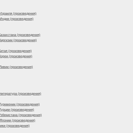
Израиля (произведения)
Индии (произведения)
Казахстана (произведения)
Киргизии (произведения)
Китая (произведения)
Кореи (произведения)
Ливии (произведения)
литература (произведения)
Туркмении (произведения)
Турции (произведения)
Узбекистана (произведения)
Японии (произведения)
ики (произведения)