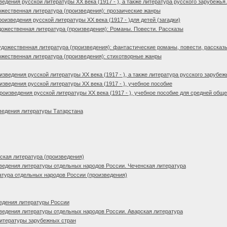
дения русской литературы XX века (1917 - ), а также литература русского зарубежья.
жественная литература (произведения): прозаические жанры
изведения русской литературы XX века (1917 - )для детей (загадки)
ожественная литература (произведения): Романы. Повести. Рассказы
дожественная литература (произведения): фантастические романы, повести, рассказ
жественная литература (произведения): стихотворные жанры
зведения русской литературы XX века (1917 - ), а также литература русского зарубеж
зведения русской литературы XX века (1917 - ), учебное пособие
оизведения русской литературы XX века (1917 - ), учебное пособие для средней об
ведения литературы Татарстана
кая литература (произведения)
едения литературы отдельных народов России. Чеченская литература
тура отдельных народов России (произведения)
едения литературы России
едения литературы отдельных народов России. Аварская литература
литературы зарубежных стран