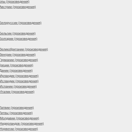
опы (произведения)
Австрии (произведения)
Белоруссии (произведения)
Бельгии (произведения)
Болгарии (произведения)
Великобритании (произведения)
Венгрии (произведения)
Германии (произведения)
Греции (произведения)
Дании (произведения)
Ирландии (произведения)
Исландии (произведения)
Испании (произведения)
Италии (произведения)
Латвии (произведения)
Литвы (произведения)
 Молдавии (произведения)
Нидерландов (произведения)
Норвегии (произведения)