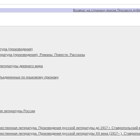
Возврат на страницу поиска Просмотр рубри
тура (произведения)
ература (произведения). Романы. Повести. Рассказы
литературы древнего мира
бъединенные по языковому признаку
ия литературы России
ественная литература. Произведения русской литературы до 1917 г. Ставропольский 
ественная литература. Произведения русской литературы XX века (1917– ). Ставропо