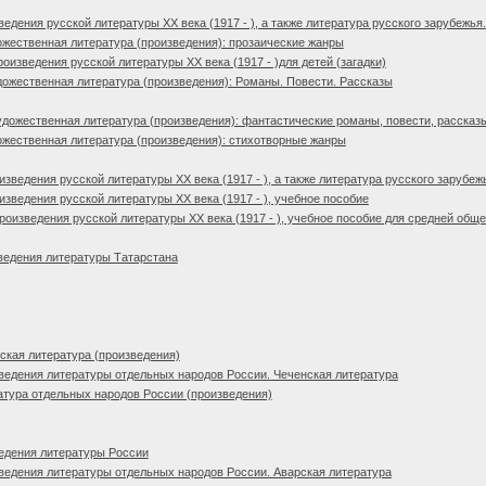
дения русской литературы XX века (1917 - ), а также литература русского зарубежья.
жественная литература (произведения): прозаические жанры
изведения русской литературы XX века (1917 - )для детей (загадки)
ожественная литература (произведения): Романы. Повести. Рассказы
дожественная литература (произведения): фантастические романы, повести, рассказ
жественная литература (произведения): стихотворные жанры
зведения русской литературы XX века (1917 - ), а также литература русского зарубеж
зведения русской литературы XX века (1917 - ), учебное пособие
оизведения русской литературы XX века (1917 - ), учебное пособие для средней об
ведения литературы Татарстана
кая литература (произведения)
едения литературы отдельных народов России. Чеченская литература
тура отдельных народов России (произведения)
едения литературы России
едения литературы отдельных народов России. Аварская литература