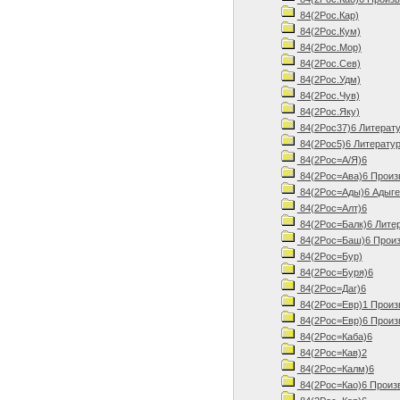
84(2Рос.Кар)
84(2Рос.Кум)
84(2Рос.Мор)
84(2Рос.Сев)
84(2Рос.Удм)
84(2Рос.Чув)
84(2Рос.Яку)
84(2Рос37)6 Литерату
84(2Рос5)6 Литератур
84(2Рос=А/Я)6
84(2Рос=Ава)6 Произ
84(2Рос=Ады)6 Адыгей
84(2Рос=Алт)6
84(2Рос=Балк)6 Литер
84(2Рос=Баш)6 Произ
84(2Рос=Бур)
84(2Рос=Буря)6
84(2Рос=Даг)6
84(2Рос=Евр)1 Произ
84(2Рос=Евр)6 Произ
84(2Рос=Каба)6
84(2Рос=Кав)2
84(2Рос=Калм)6
84(2Рос=Као)6 Произв