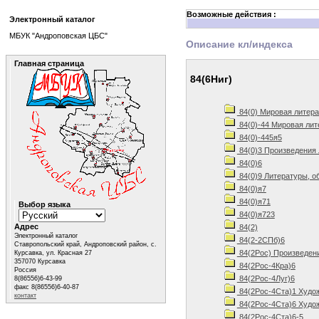
Возможные действия :
Электронный каталог
МБУК "Андроповская ЦБС"
Описание кл/индекса
Главная страница
84(6Ниг)
84(0) Мировая литера
84(0)-44 Мировая лит
84(0)-445я5
84(0)3 Произведения 
84(0)6
84(0)9 Литературы, о
84(0)я7
84(0)я71
Выбор языка
84(0)я723
Адрес
84(2)
Электронный каталог
84(2-2СПб)6
Ставропольский край, Андроповский район, с.
84(2Рос) Произведен
Курсавка, ул. Красная 27
357070 Курсавка
84(2Рос-4Кра)6
Россия
84(2Рос-4Луг)6
8(86556)6-43-99
факс 8(86556)6-40-87
84(2Рос-4Ста)1 Худож
контакт
84(2Рос-4Ста)6 Худож
84(2Рос-4Ста)6-5