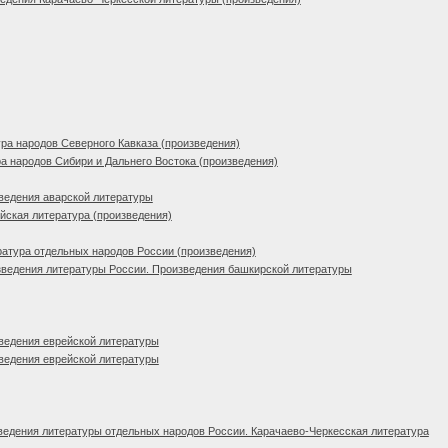
ра народов Северного Кавказа (произведения)
а народов Сибири и Дальнего Востока (произведения)
ведения аварской литературы
ская литература (произведения)
атура отдельных народов России (произведения)
ведения литературы России. Произведения башкирской литературы
ведения еврейской литературы
ведения еврейской литературы
едения литературы отдельных народов России. Карачаево-Черкесская литература