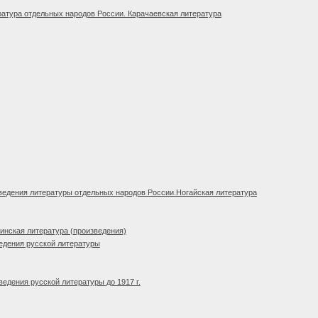
атура отдельных народов России. Карачаевская литература
едения литературы отдельных народов России.Ногайская литература
нская литература (произведения)
едения русской литературы
едения русской литературы до 1917 г.