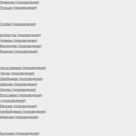
Норвегии (произведения)
 Польши (произведения)
Сербии (произведения)
итература (произведения)
Украины (произведения)
Финляндии (произведения)
Франции (произведения)
Чехословакии (произведения)
Чехии (произведения)
 Швейцарии (произведения)
 Швеции (произведения)
Европы (произведения)
 Югославии (произведения)
и (произведения)
Абхазии (произведения)
Азербайджана (произведения)
 Армении (произведения)
Вьетнама (произведения)