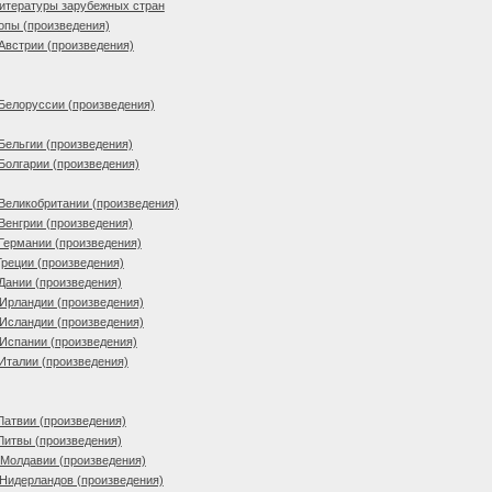
литературы зарубежных стран
опы (произведения)
Австрии (произведения)
Белоруссии (произведения)
Бельгии (произведения)
Болгарии (произведения)
Великобритании (произведения)
Венгрии (произведения)
Германии (произведения)
Греции (произведения)
Дании (произведения)
Ирландии (произведения)
Исландии (произведения)
Испании (произведения)
Италии (произведения)
Латвии (произведения)
Литвы (произведения)
 Молдавии (произведения)
Нидерландов (произведения)