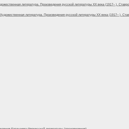
дожественная литература. Произведения русской литературы XX века (1917– ). Ставро
Художественная литература. Произведения русской литературы XX века (1917– ). Ста
едения Карачаево-Черкесской литературы (произведения)