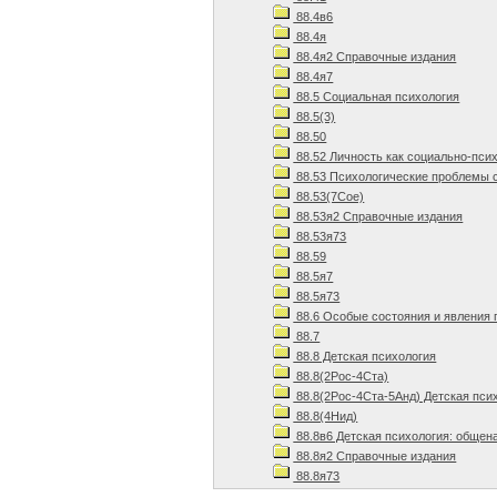
88.4в6
88.4я
88.4я2 Справочные издания
88.4я7
88.5 Социальная психология
88.5(3)
88.50
88.52 Личность как социально-пси
88.53 Психологические проблемы с
88.53(7Сое)
88.53я2 Справочные издания
88.53я73
88.59
88.5я7
88.5я73
88.6 Особые состояния и явления 
88.7
88.8 Детская психология
88.8(2Рос-4Ста)
88.8(2Рос-4Ста-5Анд) Детская пси
88.8(4Нид)
88.8в6 Детская психология: обще
88.8я2 Справочные издания
88.8я73