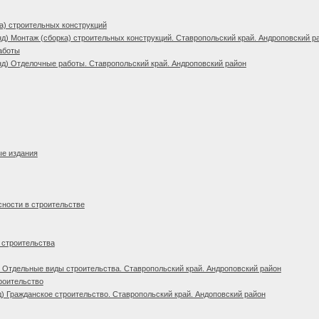
а) строительных конструкций
д) Монтаж (сборка) строительных конструкций. Ставропольский край. Андроповский р
аботы
д) Отделочные работы. Ставропольский край. Андроповский район
ые издания
сности в строительстве
 строительства
 Отдельные виды строительства. Ставропольский край. Андроповский район
роительство
) Гражданское строительство. Ставропольский край. Андоповский район