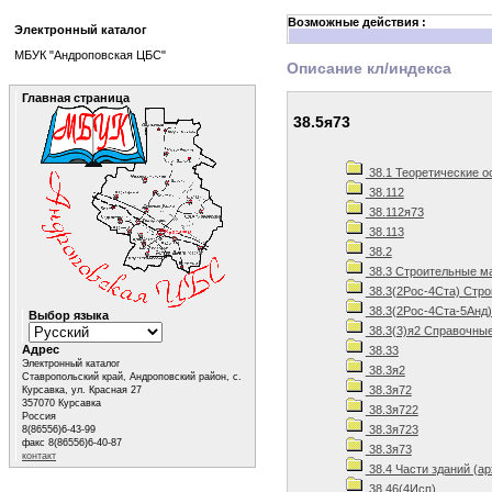
Возможные действия :
Электронный каталог
МБУК "Андроповская ЦБС"
Описание кл/индекса
Главная страница
38.5я73
38.1 Теоретические о
38.112
38.112я73
38.113
38.2
38.3 Строительные м
38.3(2Рос-4Ста) Стро
38.3(2Рос-4Ста-5Анд)
Выбор языка
38.3(3)я2 Справочные
Адрес
38.33
Электронный каталог
38.3я2
Ставропольский край, Андроповский район, с.
38.3я72
Курсавка, ул. Красная 27
357070 Курсавка
38.3я722
Россия
38.3я723
8(86556)6-43-99
факс 8(86556)6-40-87
38.3я73
контакт
38.4 Части зданий (а
38.46(4Исп)