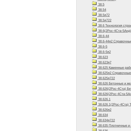
38.5
38.54
38.5я72
38.5я722
38.6 Технология стро
38.6(2Рос-4Ста-5Анд)
38.6-44
38.6-44я2 Справочны
38.6-5
38.6-5я2
38.623
38.623я7
38.625 Каменные рабо
38.625я2 Справочные
38.625я722
38.626 Бетонные и ж
38.626(2Рос-4Ста) Бе
38.626(2Рос-4Ста-5Ан
38.626.1
38.626.1(2Рос-4Ста) 
38.626я2
38.634
38.634я722
38.635 Плотничные и
38.636