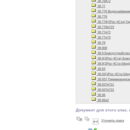
38.76я72
38.77
38.776 Водоснабжени
38.778
38.778(2Рос-4Ста) Ги
38.778я723
38.77я72
38.77я73
38.78
38.808
38.9 Благоустройство
38.9(2Рос-4Ста) Благ
38.9(2Рос-4Ста-5Анд)
38.93
38.93(2Рос-4Ста-5Анд
38.937 Парикмахерск
38.937я721
38.937я722
38.96
38.96я2
Документ для этого клас. 
Уточнить поиск