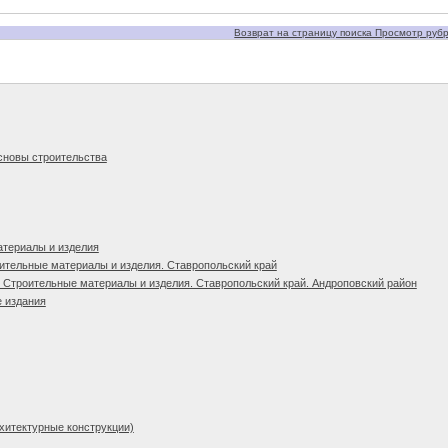
Возврат на страницу поиска Просмотр рубри
сновы строительства
атериалы и изделия
ительные материалы и изделия. Ставропольский край
 Строительные материалы и изделия. Ставропольский край. Андроповский район
 издания
рхитектурные конструкции)