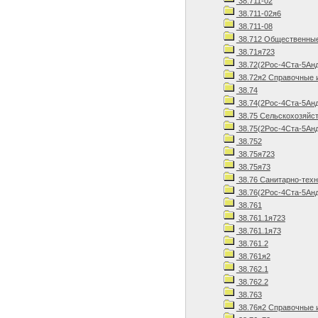
38.711-02
38.711-02я6
38.711-08
38.712 Общественные
38.71я723
38.72(2Рос-4Ста-5Ан
38.72я2 Справочные 
38.74
38.74(2Рос-4Ста-5Анд
38.75 Сельскохозяйст
38.75(2Рос-4Ста-5Анд
38.752
38.75я723
38.75я73
38.76 Санитарно-техн
38.76(2Рос-4Ста-5Анд
38.761
38.761.1я723
38.761.1я73
38.761.2
38.761я2
38.762.1
38.762.2
38.763
38.76я2 Справочные 