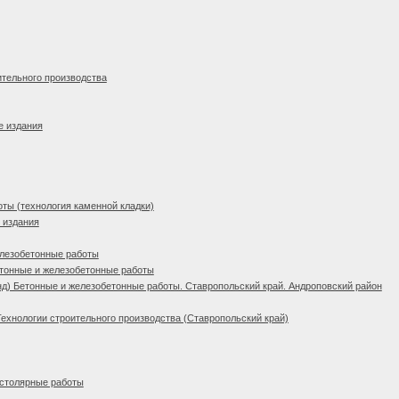
ительного производства
е издания
ты (технология каменной кладки)
 издания
елезобетонные работы
тонные и железобетонные работы
д) Бетонные и железобетонные работы. Ставропольский край. Андроповский район
Технологии строительного производства (Ставропольский край)
 столярные работы