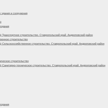
 здания и сооружения
д)
издания
) Транспортное строительство. Ставропольский край. Андроповский район
венное строительство
) Сельскохозяйственное строительство. Ставропольский край. Андроповский район
ическое строительство
) Санитарно-техническое строительство. Ставропольский край. Андроповский район
издания