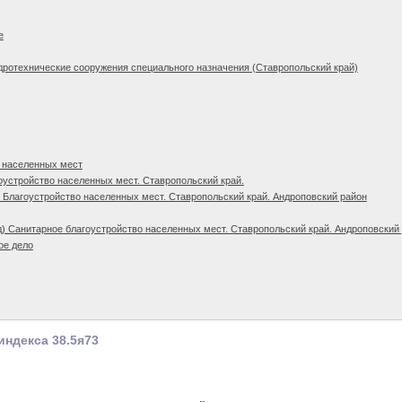
е
дротехнические сооружения специального назначения (Ставропольский край)
 населенных мест
оустройство населенных мест. Ставропольский край.
 Благоустройство населенных мест. Ставропольский край. Андроповский район
) Санитарное благоустройство населенных мест. Ставропольский край. Андроповский
ое дело
индекса 38.5я73