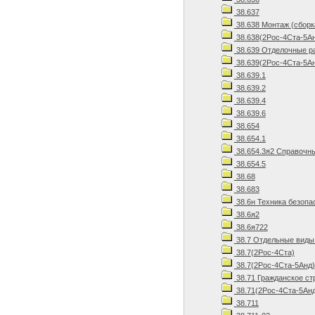
38.637
38.638 Монтаж (сборк
38.638(2Рос-4Ста-5Ан
38.639 Отделочные р
38.639(2Рос-4Ста-5Ан
38.639.1
38.639.2
38.639.4
38.639.6
38.654
38.654.1
38.654.3я2 Справочн
38.654.5
38.68
38.683
38.6н Техника безопа
38.6я2
38.6я722
38.7 Отдельные виды
38.7(2Рос-4Ста)
38.7(2Рос-4Ста-5Анд)
38.71 Гражданское ст
38.71(2Рос-4Ста-5Анд
38.711