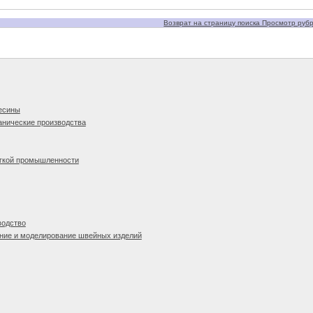
Возврат на страницу поиска Просмотр рубри
есины
анические производства
егкой промышленности
водство
ание и моделирование швейных изделий