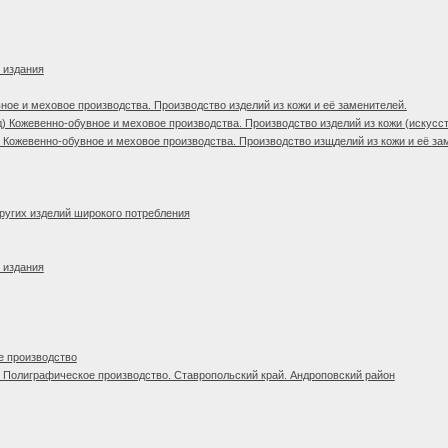
 издания
ное и меховое производства. Производство изделий из кожи и её заменителей.
) Кожевенно-обувное и меховое производства. Производство изделий из кожи (искусст
 Кожевенно-обувное и меховое производства. Производство изщделий из кожи и её за
ругих изделий широкого потребления
 издания
е производство
 Полиграфическое производство. Ставропольский край. Андроповский район