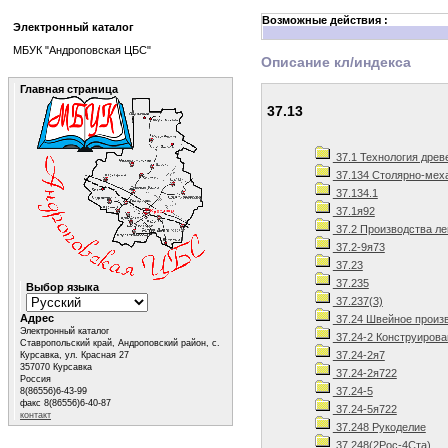
Возможные действия :
Электронный каталог
МБУК "Андроповская ЦБС"
Описание кл/индекса
Главная страница
37.13
37.1 Технология древ
37.134 Столярно-мех
37.134.1
37.1я92
37.2 Производства л
37.2-9я73
37.23
37.235
Выбор языка
37.237(3)
Адрес
37.24 Швейное произ
Электронный каталог
37.24-2 Конструиров
Ставропольский край, Андроповский район, с.
37.24-2я7
Курсавка, ул. Красная 27
357070 Курсавка
37.24-2я722
Россия
37.24-5
8(86556)6-43-99
факс 8(86556)6-40-87
37.24-5я722
контакт
37.248 Рукоделие
37.248(2Рос-4Ста)