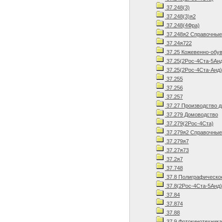
37.248(3)
37.248(3)я2
37.248(4Фра)
37.248я2 Справочные
37.24я722
37.25 Кожевенно-обув
37.25(2Рос-4Ста-5Анд
37.25(2Рос-4Ста-Анд)
37.255
37.256
37.257
37.27 Производство д
37.279 Домоводство
37.279(2Рос-4Ста)
37.279я2 Справочные
37.279я7
37.27я73
37.2я7
37.748
37.8 Полиграфическо
37.8(2Рос-4Ста-5Анд)
37.84
37.874
37.88
37.9 Фотокинотехника