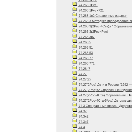
74.268.1Рус.
74.268.1Руся721
74.268.1я2 Справочные издания
74.268.3 Методика преподавания л
74.268.3(2Рос-4Ста)я7 Образовани
74.268.3(2Рос=Рус)
74.268.3я7
74.268.5
74.268.51
74.268.53
74.268.77
74.268.771
74.26я7
74.27
74.27(2)
74.27(2Рос) Дети в России (1992 —
74.27(2Рос)я2 Справочные издани
74.27(2Рос-4Ста) Образование. Пед
74.27(2Рос-4Ста-5Анд) Детские дв
74.3 Специальные школы. Дефектол
74.37
74.3я2
74.3я7
74.4