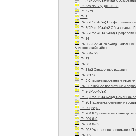
74.4(2Рос-4Ста-5Анд) Образование
74.480.43 Студенчество
74.4я73
74.5
74.5(2Рос-4Ста) Профессиональное
74.5(2Рос-4Ста)я2 Образование. П
74.5(2Рос-4Ста-5Анд) Профессиона
74.56
74.56(2Рос-4Ста-5Анд) Начальное
Андроповский район
74.560я722
74.57
74.58
74.58я2 Справочные издания
74.58я73
74.6 Специализированные отрасли 
74.9 Семейное воспитание и образ
74.9(2Рос-4Ста)
74.9(2Рос-4Ста-5Анд) Семейное во
74.90 Педагогика семейного воспи
74.90(4Фра)
74.900.6 Организация жизни детей
74.900.6я2
74.900.6я92
74.902 Умственное воспитание. П
74.905