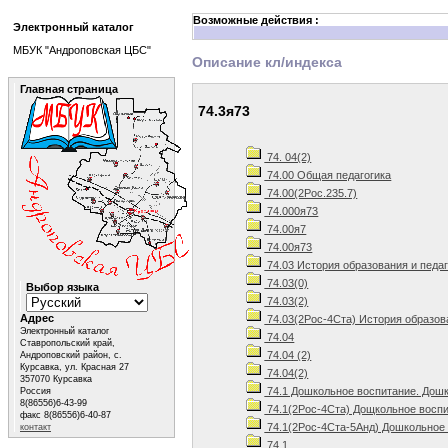
Возможные действия :
Электронный каталог
МБУК "Андроповская ЦБС"
Описание кл/индекса
Главная страница
74.3я73
74. 04(2)
74.00 Общая педагогика
74.00(2Рос.235.7)
74.000я73
74.00я7
74.00я73
74.03 История образования и педа
74.03(0)
Выбор языка
74.03(2)
Адрес
74.03(2Рос-4Ста) История образов
Электронный каталог
74.04
Ставропольский край,
74.04 (2)
Андроповский район, с.
Курсавка, ул. Красная 27
74.04(2)
357070 Курсавка
74.1 Дошкольное воспитание. Дошк
Россия
8(86556)6-43-99
74.1(2Рос-4Ста) Дощкольное воспи
факс 8(86556)6-40-87
74.1(2Рос-4Ста-5Анд) Дошкольное 
контакт
74.1.