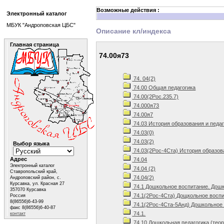
Возможные действия :
Электронный каталог
МБУК "Андроповская ЦБС"
Описание кл/индекса
Главная страница
74.00я73
74. 04(2)
74.00 Общая педагогика
74.00(2Рос.235.7)
74.000я73
74.00я7
74.03 История образования и педа
74.03(0)
74.03(2)
Выбор языка
74.03(2Рос-4Ста) История образов
Адрес
74.04
Электронный каталог
74.04 (2)
Ставропольский край,
74.04(2)
Андроповский район, с.
Курсавка, ул. Красная 27
74.1 Дошкольное воспитание. Дошк
357070 Курсавка
74.1(2Рос-4Ста) Дощкольное воспи
Россия
8(86556)6-43-99
74.1(2Рос-4Ста-5Анд) Дошкольное 
факс 8(86556)6-40-87
74.1.
контакт
74.10 Дошкольная педагогика (теор