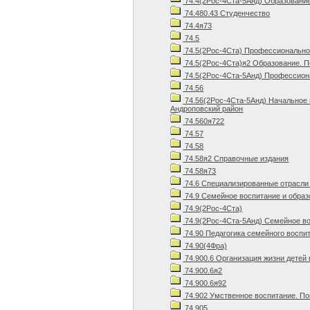
74.4(2Рос-4Ста-5Анд) Образование
74.480.43 Студенчество
74.4я73
74.5
74.5(2Рос-4Ста) Профессиональное
74.5(2Рос-4Ста)я2 Образование. П
74.5(2Рос-4Ста-5Анд) Профессиона
74.56
74.56(2Рос-4Ста-5Анд) Начальное
Андроповский район
74.560я722
74.57
74.58
74.58я2 Справочные издания
74.58я73
74.6 Специализированные отрасли 
74.9 Семейное воспитание и образ
74.9(2Рос-4Ста)
74.9(2Рос-4Ста-5Анд) Семейное во
74.90 Педагогика семейного воспи
74.90(4Фра)
74.900.6 Организация жизни детей
74.900.6я2
74.900.6я92
74.902 Умственное воспитание. П
74.905