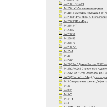
74.268.1Руся721
74.268.1я2 Справочные издания
74.268.3 Методика преподавания л
74.268.3(2Рос-4Ста)я7 Образовани
74.268.3(2Рос=Рус)
74.268.3я7
74.268.5
74.268.51
74.268.53
74.268.77
74.268.771
74.26я7
74.27
74.27(2)
74.27(2Рос) Дети в России (1992 —
74.27(2Рос)я2 Справочные издани
74.27(2Рос-4Ста) Образование. Пед
74.27(2Рос-4Ста-5Анд) Детские дв
74.3 Специальные школы. Дефектол
74.37
74.3я2
74.3я7
74.3я73
74.4