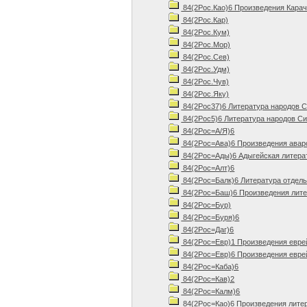
84(2Рос.Као)6 Произведения Карач
84(2Рос.Кар)
84(2Рос.Кум)
84(2Рос.Мор)
84(2Рос.Сев)
84(2Рос.Удм)
84(2Рос.Чув)
84(2Рос.Яку)
84(2Рос37)6 Литература народов С
84(2Рос5)6 Литература народов Си
84(2Рос=А/Я)6
84(2Рос=Ава)6 Произведения авар
84(2Рос=Ады)6 Адыгейская литера
84(2Рос=Алт)6
84(2Рос=Балк)6 Литература отдель
84(2Рос=Баш)6 Произведения лите
84(2Рос=Бур)
84(2Рос=Буря)6
84(2Рос=Даг)6
84(2Рос=Евр)1 Произведения евре
84(2Рос=Евр)6 Произведения евре
84(2Рос=Каба)6
84(2Рос=Кав)2
84(2Рос=Калм)6
84(2Рос=Као)6 Произведения литер