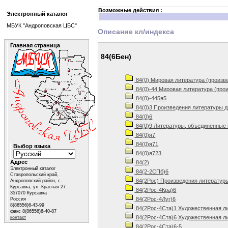
Возможные действия :
Электронный каталог
МБУК "Андроповская ЦБС"
Описание кл/индекса
Главная страница
84(6Бен)
84(0) Мировая литература (произв
84(0)-44 Мировая литература (про
84(0)-445я5
84(0)3 Произведения литературы д
84(0)6
84(0)9 Литературы, объединенные 
84(0)я7
84(0)я71
Выбор языка
84(0)я723
Адрес
84(2)
Электронный каталог
84(2-2СПб)6
Ставропольский край,
84(2Рос) Произведения литератур
Андроповский район, с.
Курсавка, ул. Красная 27
84(2Рос-4Кра)6
357070 Курсавка
84(2Рос-4Луг)6
Россия
8(86556)6-43-99
84(2Рос-4Ста)1 Художественная ли
факс 8(86556)6-40-87
84(2Рос-4Ста)6 Художественная ли
контакт
84(2Рос-4Ста)6-5