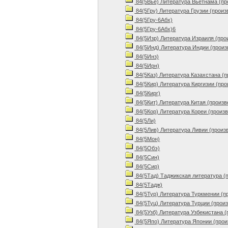
84(5Вье) Литература Вьетнама (пр
84(5Гру) Литература Грузии (произ
84(5Гру-6Абх)
84(5Гру-6Абх)6
84(5Изр) Литература Израиля (про
84(5Инд) Литература Индии (произ
84(5Инз)
84(5Ирн)
84(5Каз) Литература Казахстана (
84(5Кир) Литература Киргизии (про
84(5Кирг)
84(5Кит) Литература Китая (произв
84(5Кор) Литература Кореи (произ
84(5Ли)
84(5Лив) Литература Ливии (произ
84(5Мон)
84(5Обэ)
84(5Син)
84(5Сир)
84(5Тад) Таджикская литература (
84(5Тадж)
84(5Тур) Литература Туркмении (п
84(5Туц) Литература Турции (прои
84(5Узб) Литература Узбекистана (
84(5Япо) Литература Японии (прои