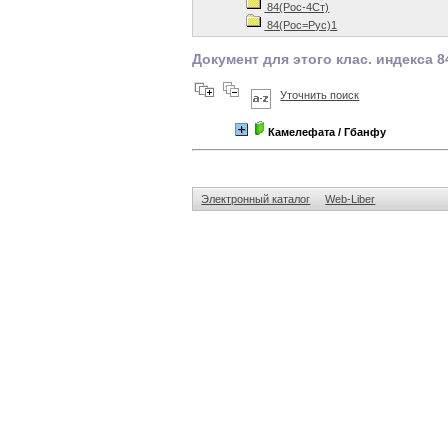
84(Рос-4Ст)
84(Рос=Рус)1
Документ для этого клас. индекса 8
Уточнить поиск
Камелефата
/ Гбанфу
Электронный каталог
Web-Liber