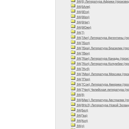
84(6) Литература Африки (произве
84(6Алж)
84(6Еги)
84(6Кен)
84(6Ниг)
84(6Южн)
84(7)
84(7Арг) Литература Аргентины (п
84(7Бол)
84(7Бра) Литература Бразилии (пр
84(7Вен)
84(7Кан) Литература Канады (прои
84(7Кол) Литература Колумбии (пр
84(7Куб)
84(7Мек) Литература Мексики (про
84(7Пер)
84(7Сое) Литература Америки (про
84(7Чил) Чилийская литература (п
84(8)
84(8Авс) Литература Австралии (п
84(8НоЗ) Литература Новой Зеланд
84(Бел)
84(Гва)
84(Кол)
84(о)