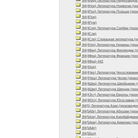
84(4Нид) Литература Нидерландов 
84(4Нор) Литература Норвегии (пр
84(4Пол) Литература Польши (про
84(4Пор)
84(4Рум)
84(4Сер) Литература Сербии (прои
84(4Сла)
84(4Сло) Словацкая литература (п
84(4Укр) Литература Украины (про
84(4Фин) Литература Финляндии (п
84(4Фра) Литература Франции (про
84(4Фра)-442
84(4Хор)
84(4Чех) Литература Чехословакии
84(4Чеш) Литература Чехии (произ
84(4Шва) Литература Швейцарии (
84(4Шве) Литература Швеции (про
84(4Эст) Литература Европы (прои
84(4Юго) Литература Югославии (
84(5) Литература Азии (произведен
84(5Абх) Литература Абхазии (про
84(5Азе) Литература Азербайджана
84(5Арм) Литература Армении (пр
84(5Афг)
84(5Бол)