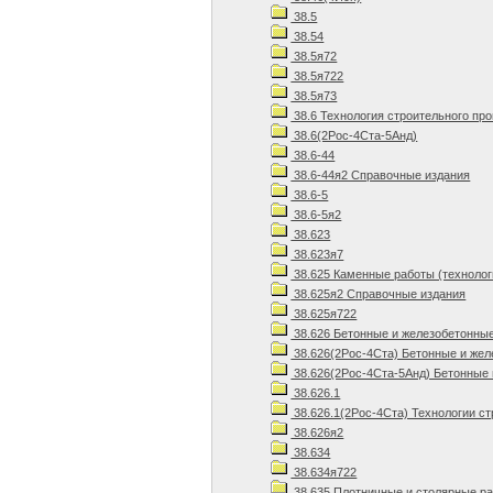
38.5
38.54
38.5я72
38.5я722
38.5я73
38.6 Технология строительного пр
38.6(2Рос-4Ста-5Анд)
38.6-44
38.6-44я2 Справочные издания
38.6-5
38.6-5я2
38.623
38.623я7
38.625 Каменные работы (технолог
38.625я2 Справочные издания
38.625я722
38.626 Бетонные и железобетонны
38.626(2Рос-4Ста) Бетонные и же
38.626(2Рос-4Ста-5Анд) Бетонные 
38.626.1
38.626.1(2Рос-4Ста) Технологии ст
38.626я2
38.634
38.634я722
38.635 Плотничные и столярные р