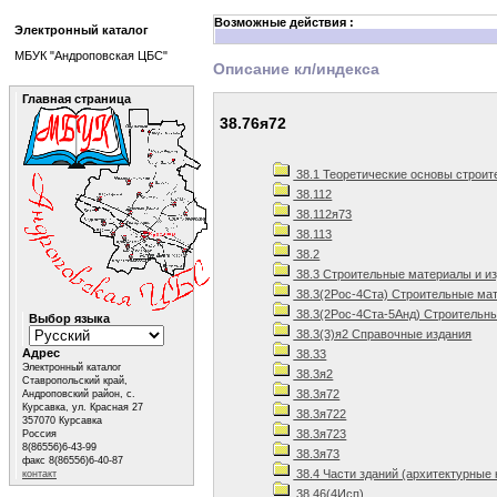
Возможные действия :
Электронный каталог
МБУК "Андроповская ЦБС"
Описание кл/индекса
Главная страница
38.76я72
38.1 Теоретические основы строит
38.112
38.112я73
38.113
38.2
38.3 Строительные материалы и и
38.3(2Рос-4Ста) Строительные мат
38.3(2Рос-4Ста-5Анд) Строительны
Выбор языка
38.3(3)я2 Справочные издания
Адрес
38.33
Электронный каталог
38.3я2
Ставропольский край,
38.3я72
Андроповский район, с.
Курсавка, ул. Красная 27
38.3я722
357070 Курсавка
38.3я723
Россия
8(86556)6-43-99
38.3я73
факс 8(86556)6-40-87
38.4 Части зданий (архитектурные 
контакт
38.46(4Исп)