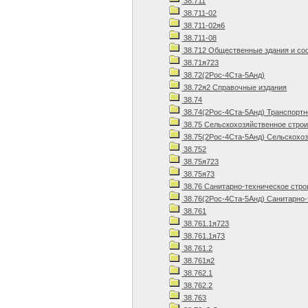
38.711
38.711-02
38.711-02я6
38.711-08
38.712 Общественные здания и со
38.71я723
38.72(2Рос-4Ста-5Анд)
38.72я2 Справочные издания
38.74
38.74(2Рос-4Ста-5Анд) Транспортн
38.75 Сельскохозяйственное стро
38.75(2Рос-4Ста-5Анд) Сельскохоз
38.752
38.75я723
38.75я73
38.76 Санитарно-техническое стро
38.76(2Рос-4Ста-5Анд) Санитарно-
38.761
38.761.1я723
38.761.1я73
38.761.2
38.761я2
38.762.1
38.762.2
38.763