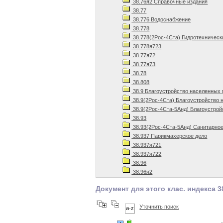
38.76я2 Справочные издания
38.77
38.776 Водоснабжение
38.778
38.778(2Рос-4Ста) Гидротехническ
38.778я723
38.77я72
38.77я73
38.78
38.808
38.9 Благоустройство населенных
38.9(2Рос-4Ста) Благоустройство 
38.9(2Рос-4Ста-5Анд) Благоустрой
38.93
38.93(2Рос-4Ста-5Анд) Санитарное
38.937 Парикмахерское дело
38.937я721
38.937я722
38.96
38.96я2
Документ для этого клас. индекса 3
Уточнить поиск